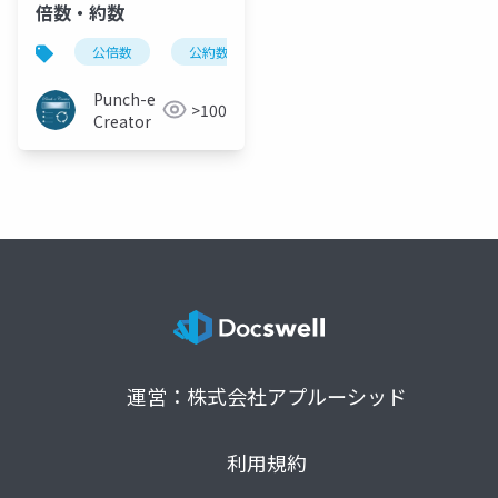
倍数・約数
公倍数
公約数
小4
中学受験算数
Punch-e
>100
Creator
運営：株式会社アプルーシッド
利用規約