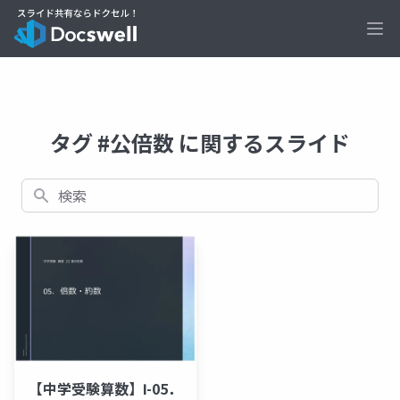
Ope
タグ #公倍数 に関するスライド
検索
【中学受験算数】Ⅰ-05．