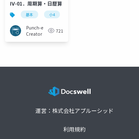
Ⅳ-01．周期算・日暦算
基本
小4
周期算
日付計算
中学
Punch-e
721
Creator
運営：株式会社アプルーシッド
利用規約