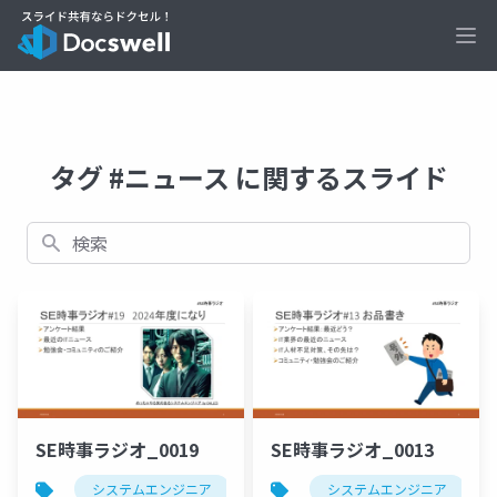
Ope
タグ #ニュース に関するスライド
検索
SE時事ラジオ_0019
SE時事ラジオ_0013
システムエンジニア
時事
システムエンジニア
生成ai
ニュー