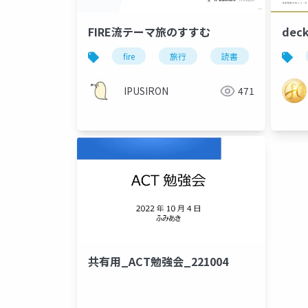
FIRE流テーマ旅のすすむ
de
fire
旅行
読書
IPUSIRON
471
共有用_ACT勉強会_221004