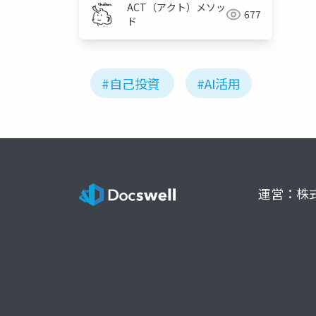
ACT（アクト）メソッ
677
ド
#自己投資
#AI活用
運営：株