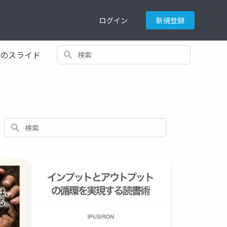
ログイン
新規登録
検索
てのスライド
検索