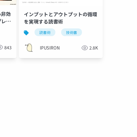
い非効
インプットとアウトプットの循環
プレゼ
を実現する読書術
自己投資
リスキリング
キャリアプラン
読書術
技術書
843
IPUSIRON
2.8K