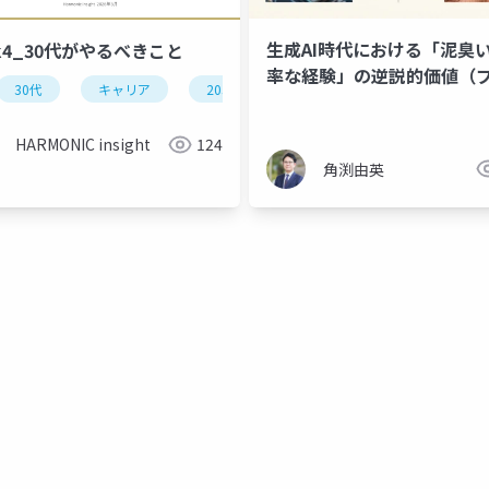
生成AI時代における「泥臭
ck4_30代がやるべきこと
率な経験」の逆説的価値（
30代
キャリア
2050年
ai活用
スキルアップ
ン資料）
HARMONIC insight
124
角渕由英