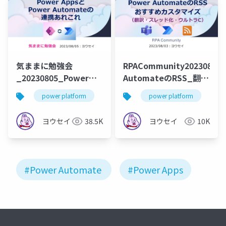
気ままに勉強会
RPACommunity20230803
_20230805_Power
AutomateのRSS_翻
Apps&Power
訳・スレッド化・ウル
power platform
power apps
power platform
power autoamte
po
Automater連携あれこ
トラC
れ
ヨウセイ
38.5K
ヨウセイ
10K
#Power Automate
#Power Apps