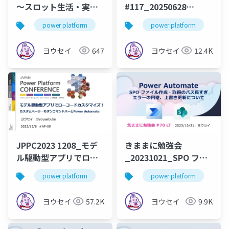
～スロット生活・実家
#117_20250628
炎上からの再起～＠挫
Dataverseコネクタあ
power platform
power apps
power platform
リスキリング
po
折から学ぶLT大会～あ
れこれ
りがとう、過去の自
ヨウセイ
647
ヨウセイ
12.4K
分！～
JPPC2023 1208_モデ
きままに勉強会
ル駆動型アプリでロー
_20231021_SPO ファ
コードカスタマイズ！
イル作成・取得のパス
power platform
power apps
power platform
power autoamte
po
カスタムページ・モダ
長すぎエラーの回避、
ンコマンドバーと
上書き更新について
ヨウセイ
57.2K
ヨウセイ
9.9K
Power Automate