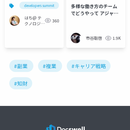
多様な働き⽅のチーム
developers summit
デブサミ
成長戦略
キ
でどうやって アジャイ
はち@ テ
ルにやるの？(雁行陣開
360
クノロジー
発)
メディア
「Newbee」
市谷聡啓
1.9K
#副業
#複業
#キャリア戦略
#知財