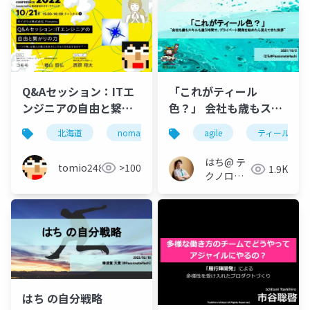
Q&Aセッション：ITエ
「これがティール
ンジニアの自由と繋が
色？」 会社も歳もスキ
りの力～「フク業」は
ルも違う仲間で、プラ
北海道
nomaps
副業
agile
複業
ティール組織
働き
個人の魅力を余すとこ
イベート開発を始めた
ろなく引き出せるの
ら見えてきた世界
はち@ テ
tomio2480
>100
1.9K
か？ #NoMaps2022
クノロジ
ーメディ
ア
「Newbee」
はち の自分戦略