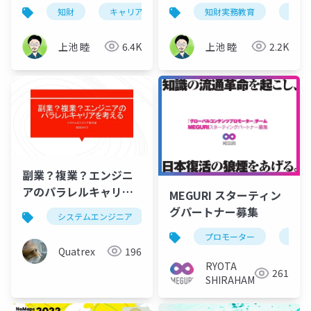
転職・働き方の解像度
話
知財
キャリア
複業
知財実務教育
転職
複業
を高める～
上池 睦
6.4K
上池 睦
2.2K
副業？複業？エンジニ
アのパラレルキャリア
MEGURI スターティン
を考える（アンケート
グパートナー募集
システムエンジニア
副業
複業
結果）
プロモーター
起業
Quatrex
196
RYOTA
261
SHIRAHAMA