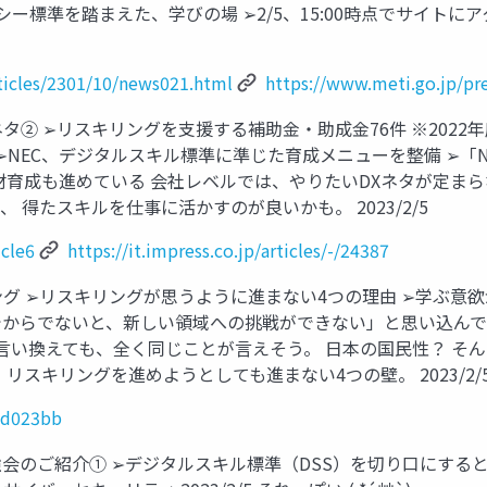
シー標準を踏まえた、学びの場 ➢2/5、15:00時点でサイト
rticles/2301/10/news021.html
https://www.meti.go.jp/p
タ② ➢リスキリングを支援する補助金・助成金76件 ※2022
NEC、デジタルスキル標準に準じた育成メニューを整備 ➢「NEC
人材育成も進めている 会社レベルでは、やりたいDXネタが定ま
得たスキルを仕事に活かすのが良いかも。 2023/2/5
icle6
https://it.impress.co.jp/articles/-/24387
ング ➢リスキリングが思うように進まない4つの理由 ➢学ぶ意
でからでないと、新しい領域への挑戦ができない」と思い込んで
と言い換えても、全く同じことが言えそう。 日本の国民性？ そ
スキリングを進めようとしても進まない4つの壁。 2023/2/
5d023bb
強会のご紹介① ➢デジタルスキル標準（DSS）を切り口にすると