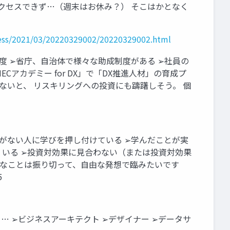
にアクセスできず…（週末はお休み？） そこはかとなく
ress/2021/03/20220329002/20220329002.html
年度 ➢省庁、自治体で様々な助成制度がある ➢社員の
アカデミー for DX」で「DX推進人材」の育成プ
らないと、 リスキリングへの投資にも躊躇しそう。 個
欲がない人に学びを押し付けている ➢学んだことが実
 いる ➢投資対効果に見合わない（または投資対効果
んなことは振り切って、自由な発想で臨みたいです
5
… ➢ビジネスアーキテクト ➢デザイナー ➢データサ