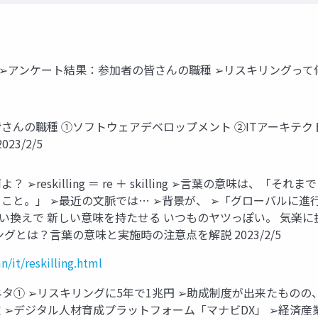
書き ➢アンケート結果：参加者の皆さんの職種 ➢リスキリングっ
皆さんの職種 ①ソフトウェアデベロップメント ②ITアーキテク
3/2/5
➢reskilling ＝ re ＋ skilling ➢言葉の意味は
こと。」 ➢最近の文脈では… ➢背景が、 ➢「グローバルに進
言い換えで 新しい意味を持たせる いつものヤツっぽい。 気楽に
とは？言葉の意味と実施時の注意点を解説 2023/2/5
n/it/reskilling.html
ネタ① ➢リスキリングに5年で1兆円 ➢助成制度が出来たもの
 ➢デジタル人材育成プラットフォーム「マナビDX」 ➢経済