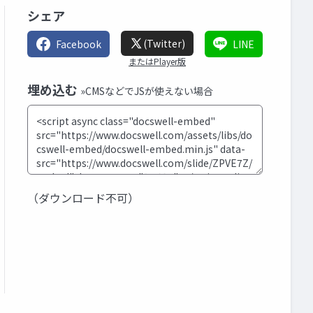
シェア
(Twitter)
Facebook
LINE
またはPlayer版
埋め込む
»CMSなどでJSが使えない場合
（ダウンロード不可）