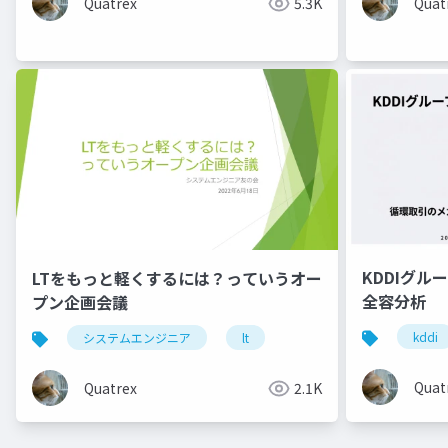
Quatrex
5.3K
Quat
KDDIグル
LTをもっと軽くするには？っていうオー
全容分析
プン企画会議
kddi
システムエンジニア
lt
Quat
Quatrex
2.1K