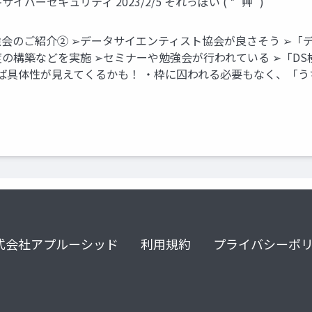
ーセキュリティ 2023/2/5 それっぽい ( *´艸`)
勉強会のご紹介② ➢データサイエンティスト協会が良さそう ➢
の構築などを実施 ➢セミナーや勉強会が行われている ➢「D
ば具体性が見えてくるかも！ ・枠に囚われる必要もなく、「うち
式会社アプルーシッド
利用規約
プライバシーポ