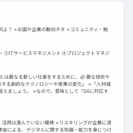
て何よ？ ➢お国や企業の動向ネタ ➢コミュニティ・勉
ト ③ITサービスマネジメント ④プロジェクトマネジ
、「それまでとは異なる新しい仕事をするために、必 要な技術や
行する劇的なテクノロジーや産業の変化」 ➢「人材減
捉えましょう。 ➢なので、意味として「DXに対応す
の、活用は進んでいない模様 ➢リスキリングが企業に浸
産業省による、デジタルに関する知識・能力を身につけ