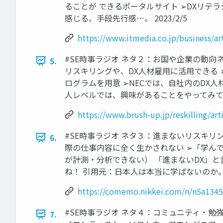
ることが できるポータルサイト ➢DXリテラ
感じる、手段先行感…。 2023/2/5
https://www.itmedia.co.jp/business/a
#SE時事ラジオ ネタ２：お国や企業の動向ネ
5.
リスキリングや、DX人材雇用に活用できる ➢
ログラムを用意 ➢NECでは、自社内のDX
人レベルでは、興味があることをやってみて、 
https://www.brush-up.jp/reskilling/art
#SE時事ラジオ ネタ３：進まないリスキリ
6.
際の仕事内容に全く生かされない ➢「学ん
が計測・分析できない） 「進まないDX」
ね！ 引用元：日本人は本当に学ばないのか。リ
https://comemo.nikkei.com/n/n5a134
#SE時事ラジオ ネタ４：コミュニティ・勉
7.