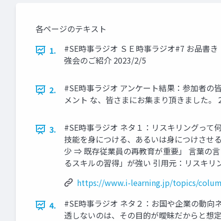
各ページのテキスト
#SE時事ラジオ ＳＥ時事ラジオ#7 お品
1.
強会のご紹介 2023/2/5
#SE時事ラジオ アンケート結果：参加者の
2.
メント な、皆さまにお集まり頂きました。 202
#SE時事ラジオ ネタ１：リスキリングって何よ？ 
3.
技能を身につける、あるいは身につけさせる
少 ⇒ 既存従業員の再教育が重要」 言葉の
るスキルの習得」が強い 引用元：リスキリング
https://www.i-learning.jp/topics/colum
#SE時事ラジオ ネタ２：お国や企業の動向
4.
透しないのは、その目的が曖昧だからと想定