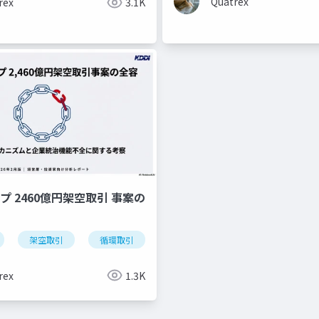
Quatrex
rex
3.1K
ープ 2460億円架空取引 事案の
架空取引
循環取引
rex
1.3K