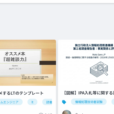
【図解】IPA入札等に関す
メするLTのテンプレート
情報処理技術者試験
テムエンジニア
pt
lt
読書