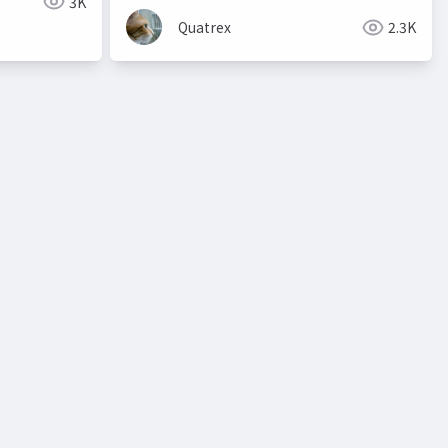
3K
Quatrex
2.3K