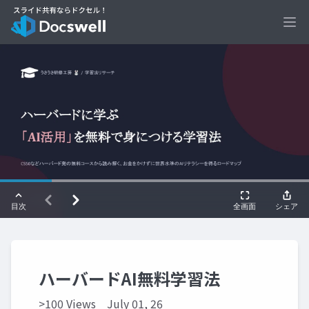
Ope
ハーバードAI無料学習法
>100 Views
July 01, 26