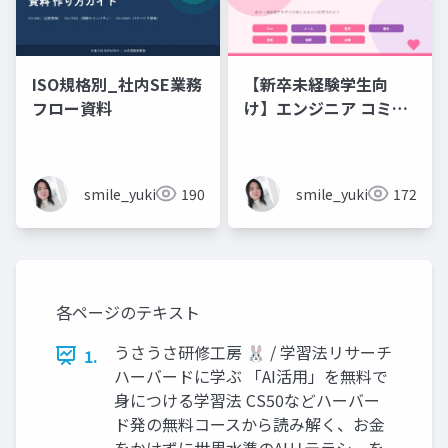
ISO規格別_社内SE業務
【新卒未経験学生向
フロー資料
け】エンジニア コミュ
ニケーション フレーズ
集 💬エンジニアのため
のコミュニケーション
smile_yukiko_it
190
smile_yukiko_it
172
フレーズ集
各ページのテキスト
うさうさ研修工房 🐰 / 学習法リサーチ
1.
ハーバードに学ぶ 「AI活用」を無料で
身につける学習法 CS50などハーバー
ド発の無料コースから読み解く、お金
をかけずに世界水準のAIリテラシーを