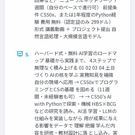
週間（自分のペースで進行可） 前提条
件 CS50x、または1年程度のPython経
験 費用 無料（認定証のみ 299ドル）
形式 講義動画 ＋ プロジェクト提出 自
然言語処理・大規模言語モデル
ハーバード式・無料 AI学習のロードマ
5.
ップ 基礎から実践まで、 4ステップで
無理なく積み上げる 01 02 03 04 土台
づくり AIの核を学ぶ 実務知見を補強
自分の現場へ応用 → CS50xでプログラ
ミングとCSの基礎 を固める（11週
間・未経験者も可） → → CS50's AI
with Pythonで探索・機械 HBS×BCG
などの研究を読み、AI活 学習・LLMの
仕組みを実装しながら 用が成果に与え
る影響をデータで 理解 把握 学んだ内
容を研修・教材設計に落 とし込み、実