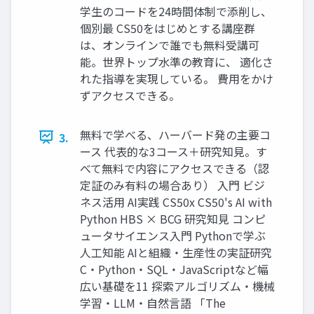
学生のコードを24時間体制で添削し、
個別最 CS50をはじめとする講座群
は、オンラインで誰でも無料受講可
能。世界トップ水準の教育に、 適化さ
れた指導を実現している。 費用をかけ
ずアクセスできる。
無料で学べる、ハーバード発の主要コ
3.
ース 代表的な3コース＋研究知見。す
べて無料で内容にアクセスできる（認
定証のみ有料の場合あり） 入門 ビジ
ネス活用 AI実践 CS50x CS50's AI with
Python HBS × BCG 研究知見 コンピ
ュータサイエンス入門 Pythonで学ぶ
人工知能 AIと組織・生産性の実証研究
C・Python・SQL・JavaScriptなど幅
広い基礎を11 探索アルゴリズム・機械
学習・LLM・自然言語 「The