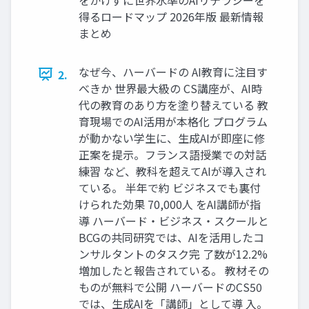
得るロードマップ 2026年版 最新情報
まとめ
なぜ今、ハーバードの AI教育に注目す
2.
べきか 世界最大級の CS講座が、AI時
代の教育のあり方を塗り替えている 教
育現場でのAI活用が本格化 プログラム
が動かない学生に、生成AIが即座に修
正案を提示。フランス語授業での対話
練習 など、教科を超えてAIが導入され
ている。 半年で約 ビジネスでも裏付
けられた効果 70,000人 をAI講師が指
導 ハーバード・ビジネス・スクールと
BCGの共同研究では、AIを活用したコ
ンサルタントのタスク完 了数が12.2%
増加したと報告されている。 教材その
ものが無料で公開 ハーバードのCS50
では、生成AIを「講師」として導 入。