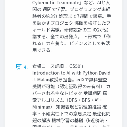
Cybernetic Teammate」など、AIと人
間の 週間で学習。プログラミング未経
験者の約3分 処理まで7週間で網羅。手
を動かすプロジェク 協働を検証したフ
ィールド実験。研修設計のエ の2が受
講する、全ての出発点。 ト形式で「作
れる」力を養う。 ビデンスとしても活
用できる。
看板コース詳細： CS50's
4.
Introduction to AI with Python David
J. Malan教授ら担当。edXで無料監査
受講が可能（認定証取得のみ有料） カ
バーされる主なトピック 受講期間 探
索アルゴリズム（DFS・BFS・A*・
Minimax） 知識表現と論理的推論 確
率・不確実性下での意思決定 最適化問
題の解法 機械学習の基礎（k近傍法・
回帰など） ニューラルネットワーク 7