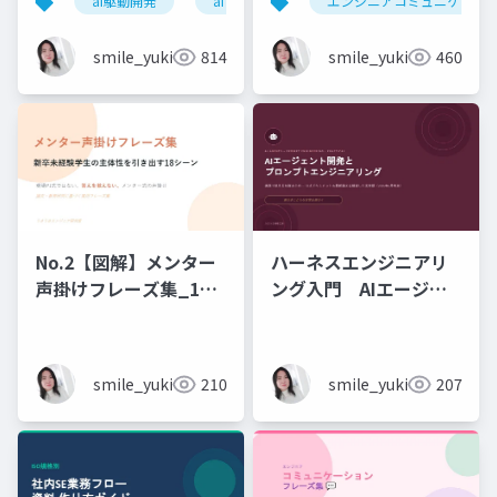
ai駆動開発
ai
エンジニアコミュニケーシ
石黒友季子
smile_yukiko_it
814
smile_yukiko_it
460
No.2【図解】メンター
ハーネスエンジニアリ
声掛けフレーズ集_18
ング入門 AIエージェ
シーン
ント開発×プロンプト_
実務編
smile_yukiko_it
210
smile_yukiko_it
207