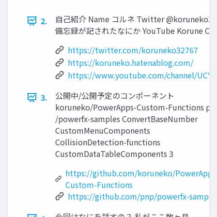
自己紹介 Name コルネ Twitter @koruneko
2.
備忘録が記されたなにか YouTube Korune Ch. コ
https://twitter.com/koruneko32767
https://koruneko.hatenablog.com/
https://www.youtube.com/channel/UC
公開中/公開予定のコンポーネント
3.
koruneko/PowerApps-Custom-Functions pn
/powerfx-samples ConvertBaseNumber
CustomMenuComponents
CollisionDetection-functions
CustomDataTableComponents 3
https://github.com/koruneko/PowerApps
Custom-Functions
https://github.com/pnp/powerfx-sample
今回はなにを話すの？ 私がここ数ヶ月