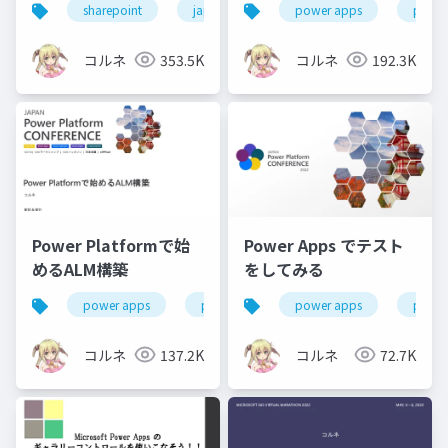
sharepoint
japanm365cc2024
power apps
ドキュメント管理
power
コルネ
353.5K
コルネ
192.3K
Power Platformで始
Power Apps でテスト
めるALM構築
をしてみる
power apps
power platform
power apps
jppc2023
power
コルネ
137.2K
コルネ
72.7K