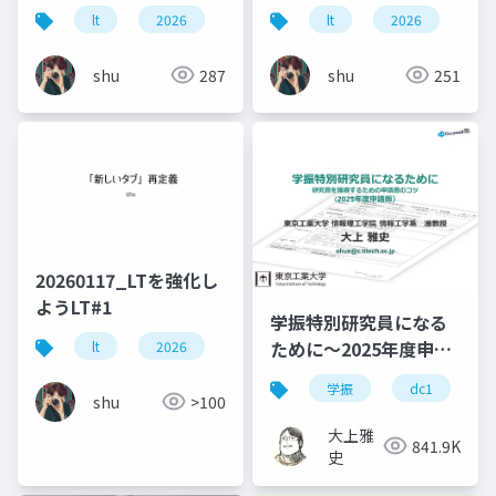
lt
2026
aws
lt
2026
aw
shu
287
shu
251
20260117_LTを強化し
ようLT#1
学振特別研究員になる
ために～2025年度申請
lt
2026
版
学振
dc1
shu
>100
大上雅
841.9K
史