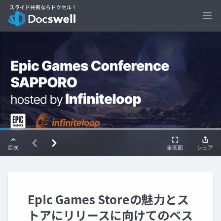
Ope
Epic Games Storeの魅力とス
トアにリリースに向けてのベス