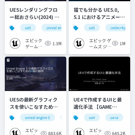
UE5レンダリングフロ
猫でも分かる UE5.0,
ー総おさらい(2024) 基
5.1 におけるアニメーシ
礎編！
ョンの新機能について
ue5
unreal engine
ue-rendering
ue5
cedec+kyushu
[CEDEC+KYUSHU
【CEDEC+KYUSHU
2024]
2022】
エピック
エピック ゲ
1.3M
1M
ゲームズ
ームズ ジャ
ジャパン
パン
UE5の最新グラフィク
UE4で作成するUIと最
スを使いこなすための4
適化手法 【GAME
個の勘所
CREATORS
unreal engine 5
ue5
cedec
ue4
ue-ui
cedec+kyushu
[CEDEC+KYUSHU
CONFERENCE '20】
2023]
エピッ
エピッ
883.6K
645.2K