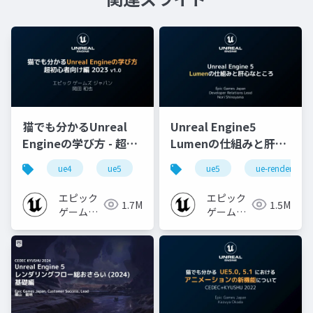
猫でも分かるUnreal
Unreal Engine5
Engineの学び方 - 超初
Lumenの仕組みと肝心
心者向け編 - 2023 v1.0
なところ
ue4
ue5
ue-beginner
ue5
ue-rendering
エピック
エピック
1.7M
1.5M
ゲームズ
ゲームズ
ジャパン
ジャパン