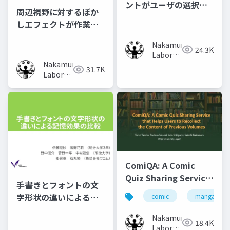
ントがユーザの選択行
周辺視野に対するぼか
動に及ぼす影響の調査
しエフェクトが作業時
の集中力に及ぼす影響
Nakamura
の調査
24.3K
Laboratory
Nakamura
(Meiji
31.7K
Laboratory
University)
(Meiji
University)
ComiQA: A Comic
Quiz Sharing Service
手書きとフォントの文
that Helps Users to
字形状の違いによる記
comic
manga
Recollect the
憶効果の比較
Content of Previous
Nakamura
18.4K
Volumes
Laboratory