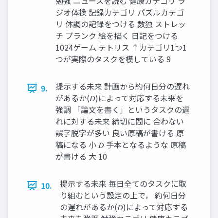
勉強 ニュースを読む 健康カテゴリ ラ
ジオ体操 記録カテゴリ パズルカテゴ
リ 体調の記録をつける 数独 ストレッ
チ プランク 絵を描く 日記をつける
1024ゲーム テトリス ↑カテゴリ1つ1
つが実際のタスクを模している 9
提示する未来 計画から約何日分の遅れ
9.
があるか(𝐷)によって対応する未来を
強調 「論文を書く」というタスクの遅
れに対する未来 締切に間に 合わない
誤字脱字が多い 良い原稿が書ける 原
稿になる 小 𝐷 手本となるような 原稿
が書ける 大 10
提示する未来 毎日全てのタスクに取
10.
り組むという設定の上で， 約何日分
の遅れがあるか(𝐷)によって対応する