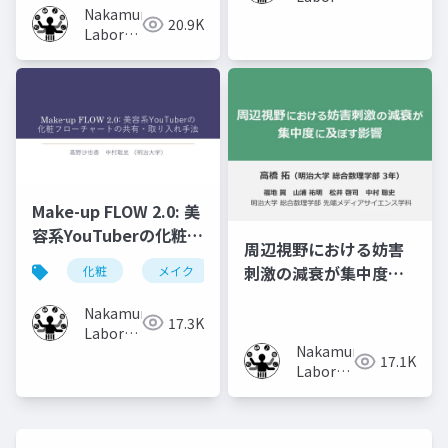
Nakamura
(Meiji
20.9K
Laboratory
University)
(Meiji
University)
Make-up FLOW 2.0: 美
容系YouTuberの化粧フ
周辺視野における妨害
ローチャートの共有・
刺激の減衰が集中度に
化粧
メイク
化粧工程
フローチャート
取り入れ手法
及ぼす影響
Nakamura
17.3K
Laboratory
Nakamura
(Meiji
17.1K
Laboratory
University)
(Meiji
University)