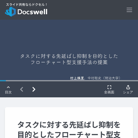
Ope
タスクに対する先延ばし抑制を
目的としたフローチャート型支