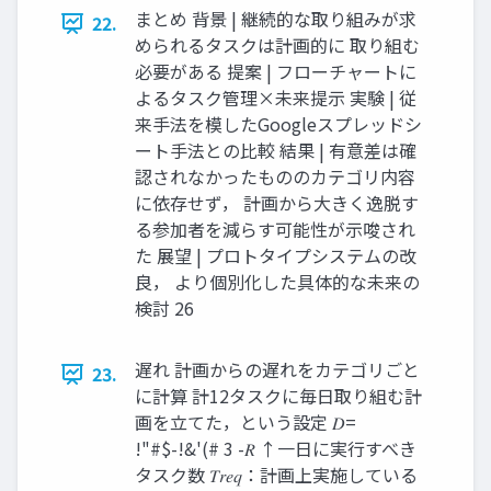
まとめ 背景 | 継続的な取り組みが求
22.
められるタスクは計画的に 取り組む
必要がある 提案 | フローチャートに
よるタスク管理×未来提示 実験 | 従
来手法を模したGoogleスプレッドシ
ート手法との比較 結果 | 有意差は確
認されなかったもののカテゴリ内容
に依存せず， 計画から大きく逸脱す
る参加者を減らす可能性が示唆され
た 展望 | プロトタイプシステムの改
良， より個別化した具体的な未来の
検討 26
遅れ 計画からの遅れをカテゴリごと
23.
に計算 計12タスクに毎日取り組む計
画を立てた，という設定 𝐷=
!"#$-!&'(# 3 -𝑅 ↑一日に実行すべき
タスク数 𝑇𝑟𝑒𝑞：計画上実施している