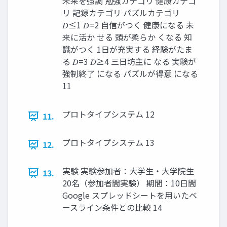
未来を強調 勉強カテゴリ 健康カテゴ
リ 記録カテゴリ パズルカテゴリ
𝐷≤1 𝐷=2 自信がつく 健康になる 未
来に活か せる 頭が柔らか くなる 知
識がつく 1日が充実する 経験がたま
る 𝐷=3 𝐷≥4 三日坊主に なる 実験が
強制終了 になる パズルが得意 になる
11
プロトタイプシステム 12
11.
プロトタイプシステム 13
12.
実験 実験参加者：大学生・大学院生
13.
20名（参加者間実験） 期間：10日間
Google スプレッドシートを用いたベ
ースライン条件との比較 14