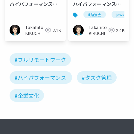
ハイパフォーマンスを
ハイパフォーマンスを
支える企業文化とタス
支える企業文化とタス
it勉強会
jaws-ug
ク管理@Backlog
ク管理@JBUG東北#1 +
World
JAWS-UGいわて
Takahito
Takahito
2.1K
2.4K
2024(2024.12.14)
(2024.10.19)
KIKUCHI
KIKUCHI
#フルリモートワーク
#ハイパフォーマンス
#タスク管理
#企業文化