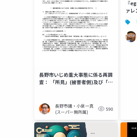
『e
ァレ
長野市いじめ重大事態に係る再調
査： 「所見」(被害者側)及び「再
調査報告書（令和6年12月26
日）」の合本
長野市議・小泉一真
590
(スーパー無所属)