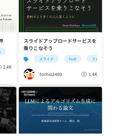
界
スライドアップロードサービスを
乗りこなそう
s
想力
会議手法
スライド
ブレインストーミング
font
フォント
スモールテクニッ
アクセシ
2.4K
tomio2480
1.4K