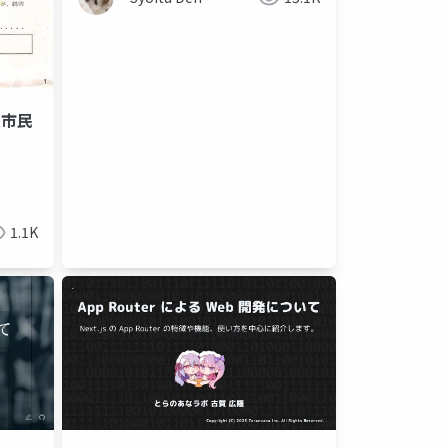
証市民
1.1K