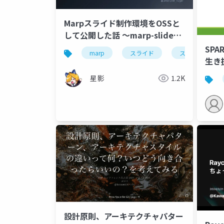
Marpスライド制作環境をOSSと
して公開した話 〜marp-slides-
studio のテーマ設計とAI自走ル
SP
marp
スライド
スライド作成
ープ〜
生き
星影
1.2K
設計原則、アーキテクチャパター