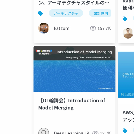
Ray
ン、アーキテクチャスタイルの違
便利
いって何？いつどう向き合ったら
アーキテクチャ
設計原則
いいの？を考えてみる
katzumi
157.7K
【DL輪読会】Introduction of
Model Merging
AWS
アッ
Deep Learning JP
12.2K