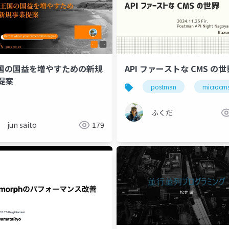
王国の国益を増やすための新規
API ファーストな CMS の世
提案
postman
microcm
創出
高度人材
研修
スライド
創造力
発
ふくだ
jun saito
179