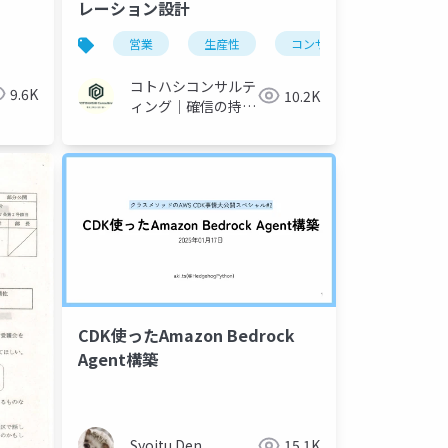
レーション設計
営業
生産性
コンサルティング
コトハシコンサルテ
9.6K
10.2K
ィング｜確信の持て
る営業オペレーショ
ンで成果を創る
CDK使ったAmazon Bedrock
Agent構築
Syoitu Den
15.1K