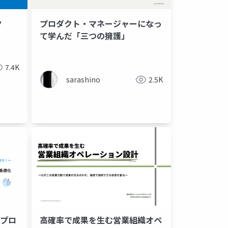
ク
プロダクト・マネージャーになっ
て学んだ「三つの擁護」
発
プレゼン
7.4K
sarashino
2.5K
tのプロ
高確率で成果を生む営業組織オペ