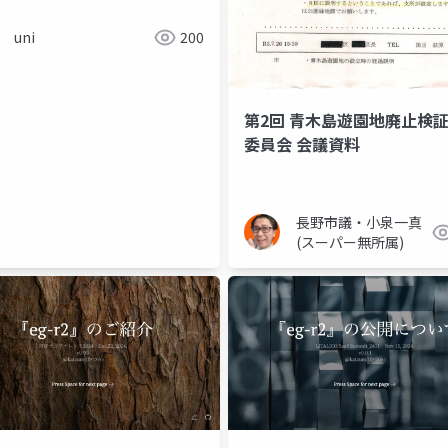
uni
200
第2回 青木島遊園地廃止検
委員会 会議資料
長野市議・小泉一真
(スーパー無所属)