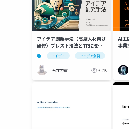
アイデア創発手法（高度人材向け
AI
研修）ブレスト技法とTRIZ技法
事業
でアイデア創出を実践する3時間
アイデア
アイデア創発
アイデア
石井力重
6.7K