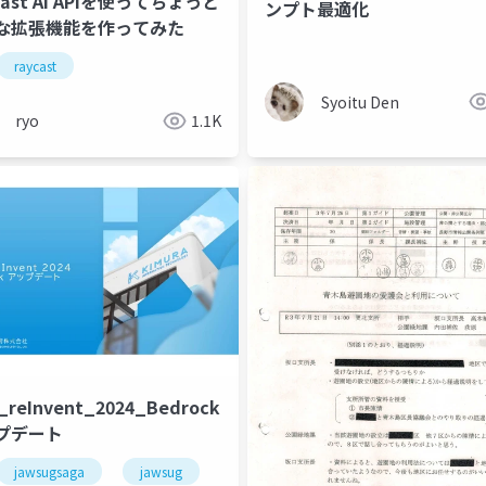
cast AI APIを使ってちょっと
ンプト最適化
な拡張機能を作ってみた
raycast
Syoitu Den
ryo
1.1K
_reInvent_2024_Bedrock_
プデート
jawsugsaga
jawsug