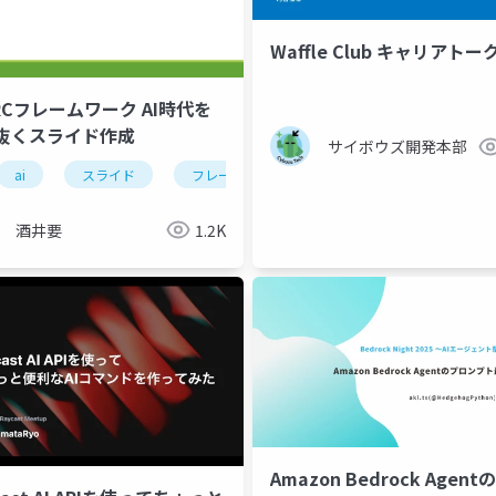
Waffle Club キャリアトー
ARCフレームワーク AI時代を
oss
claudecode
claude
自動化
ai駆動開
抜くスライド作成
サイボウズ開発本部
ai
スライド
フレームワーク
sparc
酒井要
1.2K
Amazon Bedrock Agen