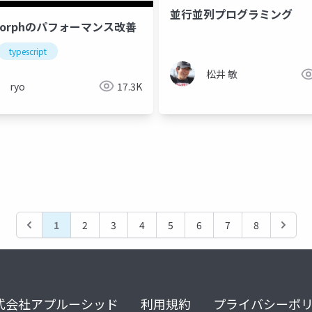
並行並列プログラミング
-morphのパフォーマンス改善
typescript
松井 敏
ryo
17.3K
1
2
3
4
5
6
7
8
式会社アプルーシッド
利用規約
プライバシーポ