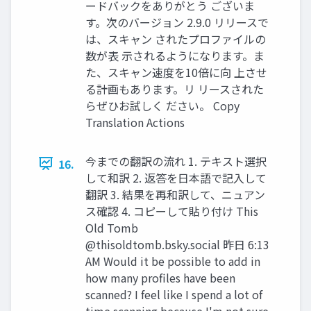
ードバックをありがとう ございま
す。次のバージョン 2.9.0 リリースで
は、スキャン されたプロファイルの
数が表 示されるようになります。ま
た、スキャン速度を10倍に向 上させ
る計画もあります。リ リースされた
らぜひお試しく ださい。 Copy
Translation Actions
今までの翻訳の流れ 1. テキスト選択
16.
して和訳 2. 返答を日本語で記入して
翻訳 3. 結果を再和訳して、ニュアン
ス確認 4. コピーして貼り付け This
Old Tomb
@thisoldtomb.bsky.social 昨日 6:13
AM Would it be possible to add in
how many profiles have been
scanned? I feel like I spend a lot of
time scanning because I'm not sure