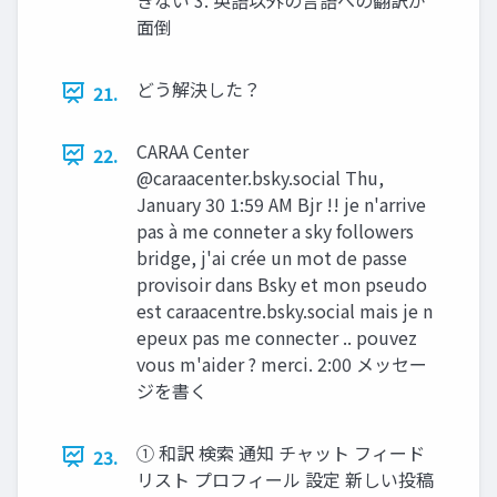
面倒
どう解決した？
21.
CARAA Center
22.
@caraacenter.bsky.social Thu,
January 30 1:59 AM Bjr !! je n'arrive
pas à me conneter a sky followers
bridge, j'ai crée un mot de passe
provisoir dans Bsky et mon pseudo
est caraacentre.bsky.social mais je n
epeux pas me connecter .. pouvez
vous m'aider ? merci. 2:00 メッセー
ジを書く
① 和訳 検索 通知 チャット フィード
23.
リスト プロフィール 設定 新しい投稿