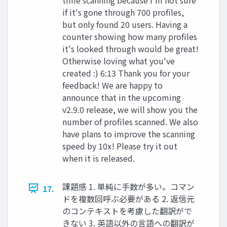
if it's gone through 700 profiles,
but only found 20 users. Having a
counter showing how many profiles
it's looked through would be great!
Otherwise loving what you've
created :) 6:13 Thank you for your
feedback! We are happy to
announce that in the upcoming
v2.9.0 release, we will show you the
number of profiles scanned. We also
have plans to improve the scanning
speed by 10x! Please try it out
when it is released.
課題感 1. 単純に手数が多い。コマン
17.
ドを複数回呼ぶ必要がある 2. 返信元
のコンテキストを考慮した翻訳がで
きない 3. 英語以外の言語への翻訳が