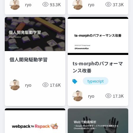
ryo
93.3K
ryo
37.3K
個人開発駆動学習
ts-morphのパフォーマ
ンス改善
typescript
ryo
17.6K
ryo
17.3K