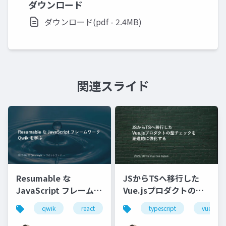
ダウンロード
ダウンロード(pdf - 2.4MB)
関連スライド
Resumable な
JSからTSへ移行した
JavaScript フレームワ
Vue.jsプロダクトの型
ーク Qwik を学ぶ
チェックを 漸進的に強
qwik
react
ssr
typescript
hydrate
vue
化する