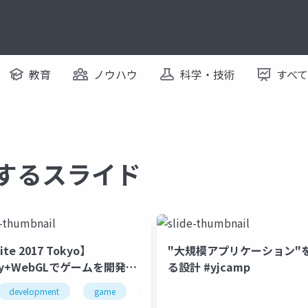
教育
ノウハウ
科学・技術
すべ
関するスライド
te 2017 Tokyo】
"大規模アプリケーション"
ty+WebGLでゲームを開発・
る設計 #yjcamp
して見えてきたメリット・デ
development
game
investment
unity
unity3
ット