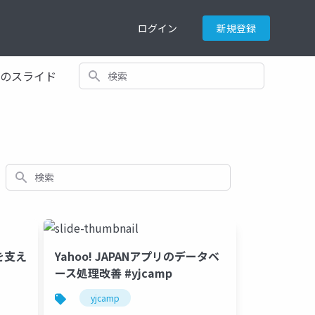
ログイン
新規登録
検索
てのスライド
検索
を支え
Yahoo! JAPANアプリのデータベ
ース処理改善 #yjcamp
d
開発
webgl
yjcamp
運用
ゲーム
unite 2017 t