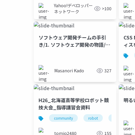
Yahoo!デベロッパー
>100
ネットワーク
ソフトウェア開発チームの手引
CSS
き/1. ソフトウェア開発の物語/1-
ィスを
2. ハッカーの歴史
Masanori Kado
327
H26_北海道高等学校ロボット競
明る
技大会_指導講習会資料
community
robot
electronics
tomio2480
155