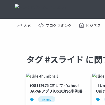
人気
プログラミング
ビジネス
タグ #スライド に
iOS11対応に向けて - Yahoo!
【Uni
JAPANアプリiOS10対応事例紹介
Uni
#yjcamp
運用
yjcamp
メリ