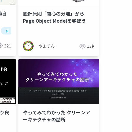
務自
設計原則「関心の分離」から
Page Object Modelを学ぼう
ai
ビジネス
321
やまずん
13K
 より良
やってみてわかった クリーンア
ーキテクチャの勘所