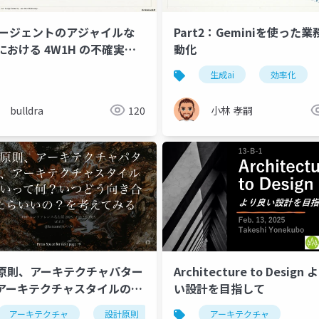
 エージェントのアジャイルな
Part2：Geminiを使った業
における 4W1H の不確実性
動化
ンの削減と Why 付きコマン
生成ai
効率化
ターンによる振る舞い制御の
bulldra
120
小林 孝嗣
Architecture to Design
原則、アーキテクチャパター
い設計を目指して
アーキテクチャスタイルの違
て何？いつどう向き合ったら
生成aiアプリケーション
アーキテクチャ
アーキテクチャ
設計原則