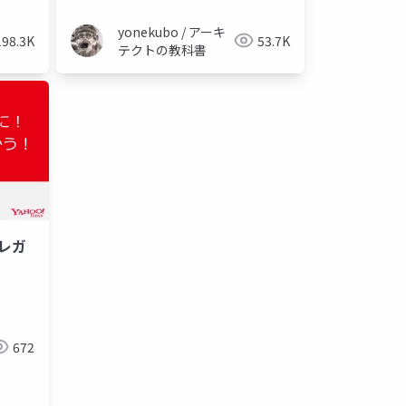
yonekubo / アーキ
198.3K
53.7K
テクトの教科書
レガ
672