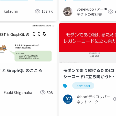
の？を考えてみる
yonekubo / アーキ
katzumi
157.7K
テクトの教科書
T と GraphQL のこころ
モダンであり続けるために! 
シーコードに立ち向かう!
#devboost
devboost
Fuuki Shigenaka
508
Yahoo!デベロッパー
ネットワーク