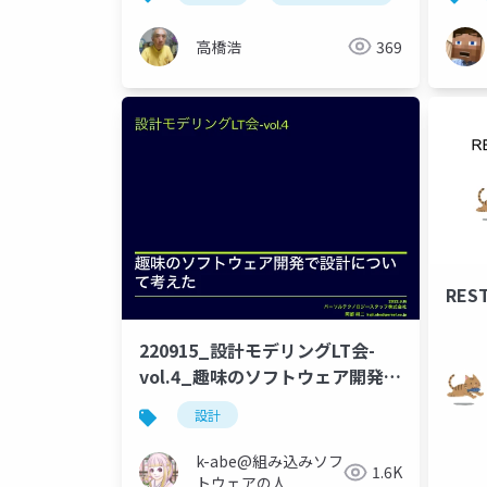
いい
高橋浩
369
RES
220915_設計モデリングLT会-
vol.4_趣味のソフトウェア開発で
設計について考えた
設計
k-abe@組み込みソフ
1.6K
トウェアの人