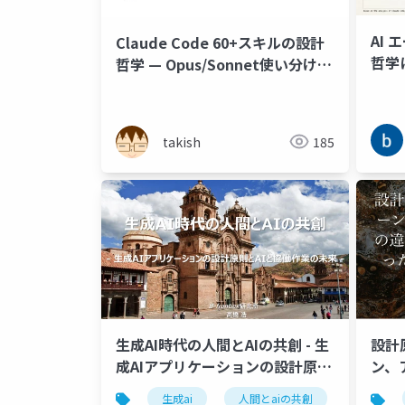
AI
Claude Code 60+スキルの設計
哲学
哲学 — Opus/Sonnet使い分けと
コー
パイプライン設計の実践知
ドパ
検討
takish
185
生成AI時代の人間とAIの共創 - 生
設計
成AIアプリケーションの設計原則
ン、
とAIと協働作業の未来 -
いっ
生成ai
人間とaiの共創
設計原則