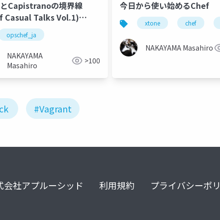
fとCapistranoの境界線
今日から使い始めるChef
f Casual Talks Vol.1)
xtone
chef
okyo #opschef_ja
kshelf
opschef_ja
NAKAYAMA Masahiro
NAKAYAMA
>100
Masahiro
ck
#Vagrant
式会社アプルーシッド
利用規約
プライバシーポ