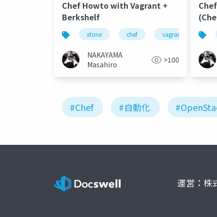
Chef Howto with Vagrant +
Che
Berkshelf
(Che
#eyt
xtone
chef
vagrant
ber
NAKAYAMA
>100
Masahiro
#Chef
#自動化
#OpenSta
運営：株