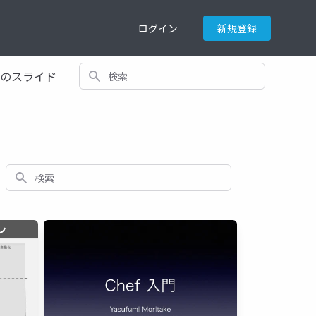
ログイン
新規登録
検索
てのスライド
検索