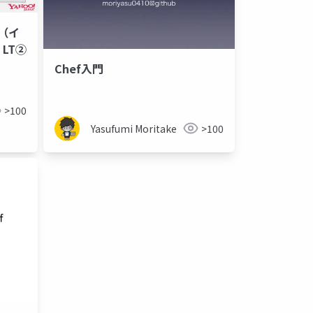
8 （イ
LT②
Chef入門
>100
Yasufumi Moritake
>100