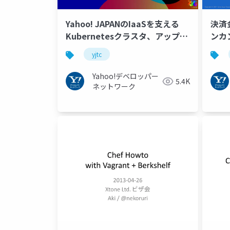
Yahoo! JAPANのIaaSを支える
決済
Kubernetesクラスタ、アップデ
ンカン
ート自動化への挑戦 #yjtc
yjtc
Yahoo!デベロッパー
5.4K
ネットワーク