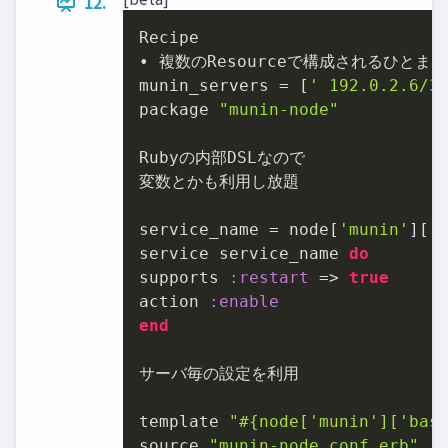
12.
Recipe

• 複数のResourceで構成されるひとまと
munin_servers = [
' 192.0.2.6/3
package 
"munin-node"
Rubyの内部DSLなので

変数とかも利用し放題

service_name = node[
'munin'
][
'
service service_name 
do
supports 
:restart
 => 
true
action 
:enable
end
サーバ毎の設定を利用

template 
"
#{node[
'munin'
][
'bas
source 
"munin-node.conf.erb"