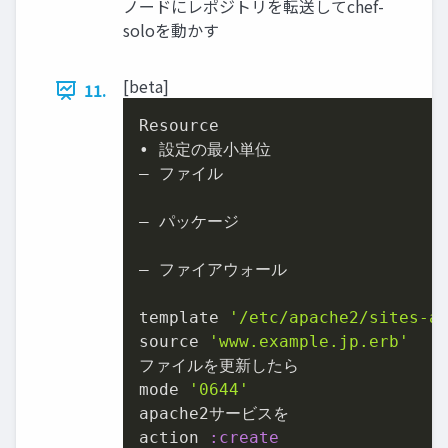
ノードにレポジトリを転送してchef-
soloを動かす
[beta]
11.
Resource

• 設定の最小単位

– ファイル

– パッケージ

– ファイアウォール

template 
'/etc/apache2/sites-a
source 
'www.example.jp.erb'
ファイルを更新したら

mode 
'0644'
apache2サービスを

action 
:create