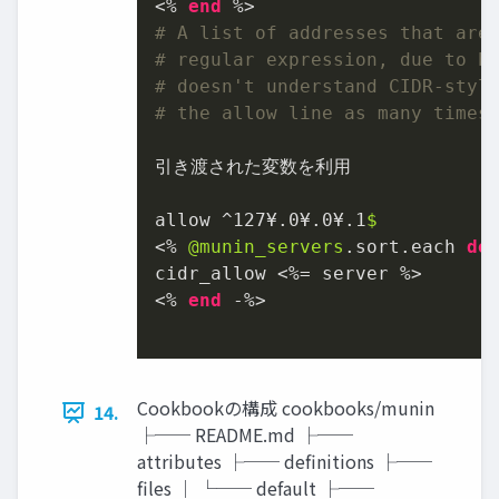
<% 
end
# A list of addresses that are
# regular expression, due to b
# doesn't understand CIDR-styl
# the allow line as many times
引き渡された変数を利用

allow ^
127
¥.
0
¥.
0
¥.
1
<% 
@munin_servers
.sort.each 
do
cidr_allow <%= server %>

<% 
end
 -%>

Cookbookの構成 cookbooks/munin
14.
├── README.md ├──
attributes ├── definitions ├──
files │ └── default ├──