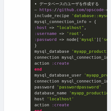
• データベースのユーザを作成する

– 
https:
/
/github.com/opscode
-co
include_recipe 
'database::mysq
:host
 => 
"localhost"
:username
 => 
'root'
:password
 => node[
'mysql'
][
'se
}

mysql_database 
'myapp_producti
connection mysql_connection_inf
action 
:create
end
mysql_database_user 
'myapp_pro
connection mysql_connection_inf
password 
'passwordpassword'
database_name 
'myapp_productio
host 
'localhost'
action 
:create
end