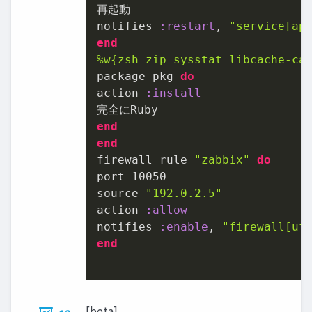
再起動

notifies 
:restart
, 
"service[ap
end
%w{zsh zip sysstat libcache-ca
package pkg 
do
action 
:install
end
end
firewall_rule 
"zabbix"
do
port 
10050
source 
"192.0.2.5"
action 
:allow
notifies 
:enable
, 
"firewall[uf
end
[beta]