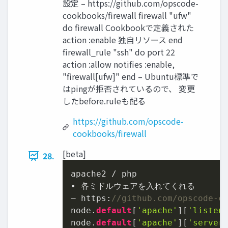
設定 – https://github.com/opscode-
cookbooks/firewall firewall "ufw"
do firewall Cookbookで定義された
action :enable 独自リソース end
firewall_rule "ssh" do port 22
action :allow notifies :enable,
"firewall[ufw]" end – Ubuntu標準で
はpingが拒否されているので、 変更
したbefore.ruleも配る
https://github.com/opscode-
cookbooks/firewall
[beta]
28.
apache2 / php

• 各ミドルウェアを入れてくれる

– https:
//github.com/opscode-c
node.
default
[
'apache'
][
'listen
node.
default
[
'apache'
][
'server