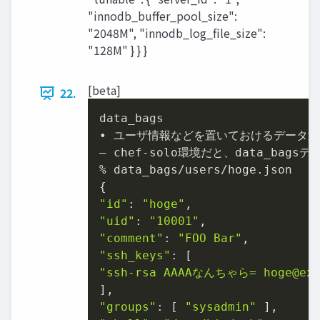
"innodb_buffer_pool_size":
"2048M", "innodb_log_file_size":
"128M" } } }
[beta]
22.
data_bags

• ユーザ情報などを置いておけるデータ置
– chef-solo環境だと、data_bagsデ
% data_bags/users/hoge.json

"id"
: 
"hoge"
"uid"
: 
"10001"
"comment"
: 
"FOO Bar"
"ssh_keys"
"ssh-rsa AAAAなんちゃら= hoge@exa
"groups"
: [ 
"sysadmin"