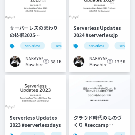
サーバーレスのまわり
Serverless Updates
の技術2025
2024 #serverlessjp
#serverlessjp
serverless
serverlessjp
serverless
serverless
NAKAYAMA
NAKAYAMA
38.1K
13.5K
Masahiro
Masahiro
Serverless Updates
クラウド時代のものづ
2023 #serverlessdays
くり #seccamp
#seccamp2021b3