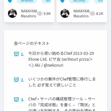
serverless
serverlessdays
seccamp
cloud
NAKAYAMA
NAKAYAMA
9.9K
8.2K
Masahiro
Masahiro
各ページのテキスト
今日から使い始めるChef 2013-03-29
1.
Xtone Ltd. ピザ会 (without pizza＞
＜) Aki / @nekoruri
いくつかの案件がChef管理に移行しま
2.
した 必ず覚えて欲しいこと
Chef • サーバの構成管理ツール – サー
3.
バの「完成状態」を書く – 「現状」と
の違いを判断する – その差分を埋める