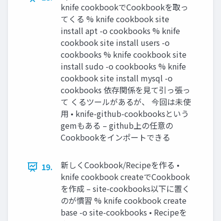
knife cookbookでCookbookを取っ
てくる % knife cookbook site
install apt -o cookbooks % knife
cookbook site install users -o
cookbooks % knife cookbook site
install sudo -o cookbooks % knife
cookbook site install mysql -o
cookbooks 依存関係を見て引っ張っ
て くるツールがあるが、 今回は未使
用 • knife-github-cookbooksという
gemもある – github上の任意の
Cookbookをインポートできる
新しくCookbook/Recipeを作る •
19.
knife cookbook createでCookbook
を作成 – site-cookbooks以下に置く
のが慣習 % knife cookbook create
base -o site-cookbooks • Recipeを