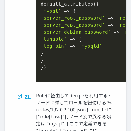
'mysql'
'server_root_password'
 => 
'roo
'server_repl_password'
 => 
'rep
'server_debian_password'
 => 
'm
'tunable'
'log_bin'
 => 
'mysqld'
}

}

})

Roleに経由してRecipeを利用する •
21.
ノードに対してロールを紐付ける %
nodes/192.0.2.100.json { "run_list":
["role[base]"], ノード別で異なる設
定は "mysql": { ここで定義できる
"tunable": { "server_id": "1",