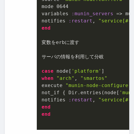
mode 
0644
variables 
:munin_servers
 => mun
notifies 
:restart
, 
"service[
#{
end
変数をerbに渡す

サーバの情報を利用して分岐

case
 node[
'platform'
when
"arch"
, 
"smartos"
execute 
"munin-node-configure 
not_if { Dir.entries(node[
'mun
notifies 
:restart
, 
"service[
#{
end
end