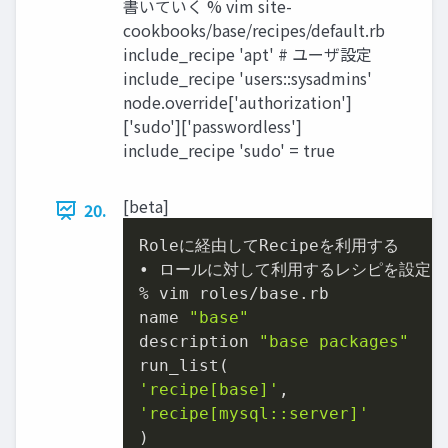
書いていく % vim site-
cookbooks/base/recipes/default.rb
include_recipe 'apt' # ユーザ設定
include_recipe 'users::sysadmins'
node.override['authorization']
['sudo']['passwordless']
include_recipe 'sudo' = true
[beta]
20.
Roleに経由してRecipeを利用する

• ロールに対して利用するレシピを設定

% vim roles/base.rb

name 
"base"
description 
"base packages"
'recipe[base]'
'recipe[mysql::server]'
)
