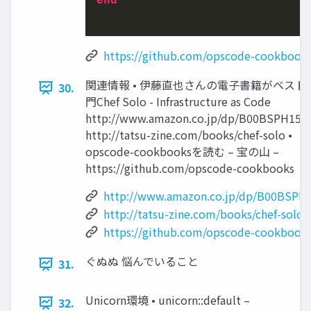
https://github.com/opscode-cookbooks
関連情報 • 伊藤直也さんの電子書籍がベスト –
30.
門Chef Solo - Infrastructure as Code
http://www.amazon.co.jp/dp/B00BSPH158
http://tatsu-zine.com/books/chef-solo •
opscode-cookbooksを読む – 宝の山 –
https://github.com/opscode-cookbooks
http://www.amazon.co.jp/dp/B00BSPH
http://tatsu-zine.com/books/chef-solo
https://github.com/opscode-cookbook
ぐぬぬ 悩んでいること
31.
Unicorn環境 • unicorn::default –
32.