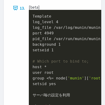
[beta]
13.
Template

log_level 
4
log_file /var/log/munin/munin-n
port 
4949
pid_file /var/run/munin/munin-n
background 
1
setseid 
1
# Which port to bind to;
host *

user root

group <%= node[
'munin'
][
'root'
setsid yes

サーバ毎の設定を利用
