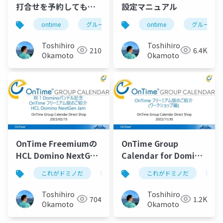
打合せを予約してもら
設定マニュアル
う機能」Dominoのラ
ontime
グループカレンダー
ontime
組織カレンダー
グループカ
イセンスがあれば誰で
も使えるOnTime 日程
Toshihiro
Toshihiro
210
6.4K
予約機能のご案内
Okamoto
Okamoto
OnTime Freemiumの
OnTime Group
HCL Domino NextGen
Calendar for Domino
Jam 2023/02/15
Freemium(フリーミア
これがドミノだ
ontime
これがドミノだ
hcl
domino
on
2023年2⽉15⽇にHCL
ム版) は有効なDomino
ジャパン本社で開催さ
CCBライセンスをお持
Toshihiro
Toshihiro
704
1.2K
れていた「Domino
ちなら追加費用無しで
Okamoto
Okamoto
Next-Gen Jam
利用できるという説明