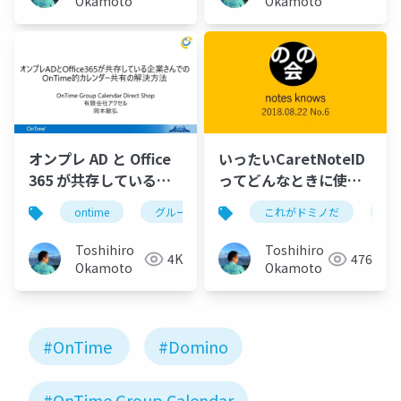
Okamoto
Okamoto
オンプレ AD と Office
いったいCaretNoteID
365 が共存している企
ってどんなときに使う
業さんでの OnTime 的
のか？
ontime
グループカレンダー
これがドミノだ
グループスケジュー
on
カレンダー共有の解決
方法
Toshihiro
Toshihiro
4K
476
Okamoto
Okamoto
#OnTime
#Domino
#OnTime Group Calendar