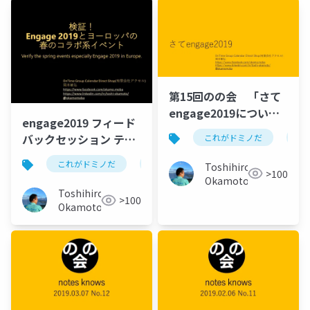
第15回のの会 「さて
engage2019につい
engage2019 フィード
て」
バックセッション テク
これがドミノだ
on
てく Lotus 技術者夜会
これがドミノだ
ontime
hcl
domino
Toshihiro
>100
Okamoto
Toshihiro
>100
Okamoto