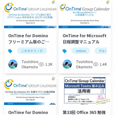
Tokyo」でOnTime for
Domino フリーミアム
版を紹介させていただ
きました。今回は主に
製品版との機能比較及
び HCL NotesやHCL
OnTime for Domino
OnTime for Microsoft
Verse標準のカレンダ
フリーミアム版のご紹
日程調整マニュアル
ーとの画面比較などの
介 (テクてく Lotus 技
内容もご紹介していま
これがドミノだ
ontime
ontime
hcl
domino
グループカ
術者夜会 2022年10月度
す。
編)
Toshihiro
Toshihiro
1.3K
1.4K
Okamoto
Okamoto
OnTime for Domino
第33回 Office 365 勉強