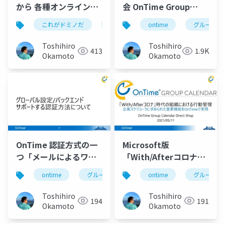
から 各種オンライン会
会 OnTime Group
議の開催
Calendar の Teams 踏
これがドミノだ
ontime
ontime
hcl
domino
グループカ
み込み活用術
Toshihiro
Toshihiro
413
1.9K
Okamoto
Okamoto
OnTime 認証方式の一
Microsoft版
つ「メールによるワン
「With/Afterコロナ」
タイムトークン発行」
時代の組織における行
ontime
グループカレンダー
ontime
グループスケジュー
グループカ
画面サンプル」
動管理 企業スケジュ
ーラに求められた重要
Toshihiro
Toshihiro
194
191
機能を OnTime Group
Okamoto
Okamoto
Calendar で実現