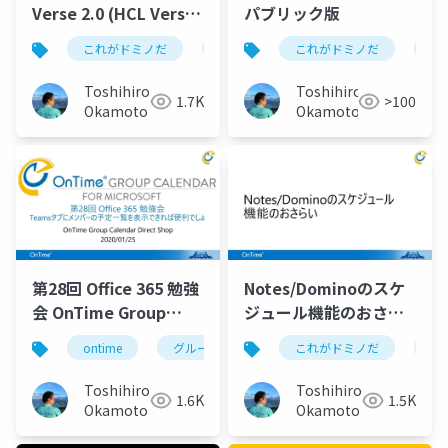
Verse 2.0 (HCL Verse
パブリック版
2.0 のご紹介)
これがドミノだ
ontime
これがドミノだ
hcl
domino
on
Toshihiro
Toshihiro
1.7K
>100
Okamoto
Okamoto
第28回 Office 365 勉強
Notes/Dominoのスケ
会 OnTime Group
ジュール機能のおさら
Calendar for
い 及び OnTimeの
ontime
グループカレンダー
これがドミノだ
グループスケジュー
on
Microsoft Teams
Domino/Exchange連
携機能
Toshihiro
Toshihiro
1.6K
1.5K
Okamoto
Okamoto