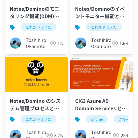
Notes/Dominoのモニ
Notes/Dominoのイベ
タリング機能(DDM)に
ントモニター機能と
ついて
は？
これがドミノだ
ontime
これがドミノだ
hcl
domino
on
Toshihiro
Toshihiro
1K
1.6K
Okamoto
Okamoto
Notes/Domino のシス
CI63 Azure AD
テム管理プロセスと
Domain Services と
は？
OnTime Group
これがドミノだ
ontime
ontime
hcl
domino
グループカ
Calendar for
Microsoft を 50 分で実
Toshihiro
Toshihiro
3.7K
254
装体験してみよう