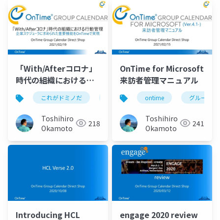
「With/Afterコロナ」
OnTime for Microsoft
時代の組織における行
来訪者管理マニュアル
動管理 企業スケジュ
これがドミノだ
ontime
ontime
hcl
domino
グループカ
ーラに求められた重要
機能を OnTime Group
Toshihiro
Toshihiro
218
241
Calendar で実現
Okamoto
Okamoto
Introducing HCL
engage 2020 review