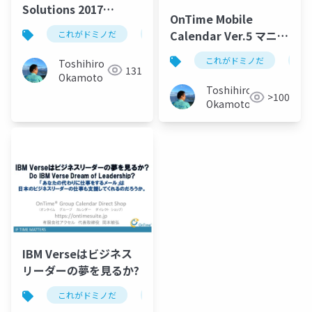
Solutions 2017
OnTime Mobile
OnTime Session
Calendar Ver.5 マニュ
これがドミノだ
ontime
hcl
domino
アル
これがドミノだ
on
Toshihiro
131
Okamoto
Toshihiro
>100
Okamoto
IBM Verseはビジネス
リーダーの夢を見るか?
これがドミノだ
ontime
hcl
domino