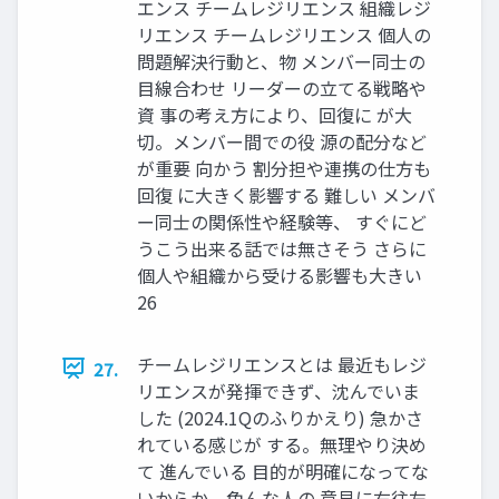
エンス チームレジリエンス 組織レジ
リエンス チームレジリエンス 個人の
問題解決行動と、物 メンバー同士の
目線合わせ リーダーの立てる戦略や
資 事の考え方により、回復に が大
切。メンバー間での役 源の配分など
が重要 向かう 割分担や連携の仕方も
回復 に大きく影響する 難しい メンバ
ー同士の関係性や経験等、 すぐにど
うこう出来る話では無さそう さらに
個人や組織から受ける影響も大きい
26
チームレジリエンスとは 最近もレジ
27.
リエンスが発揮できず、沈んでいま
した (2024.1Qのふりかえり) 急かさ
れている感じが する。無理やり決め
て 進んでいる 目的が明確になってな
いからか、色んな人の 意見に右往左