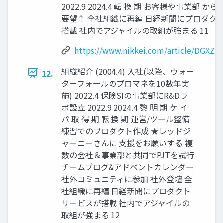
2022.9 2024.4 転 換 期 お客様や事業部 か
要望↑ 全社組織に再編 日経新聞にプロダク
搭載 社内でアジャイルの取組が強まる 11
https://www.nikkei.com/article/DGXZ
組織紹介 (2004.4) 入社(以降、ウォー
12.
ターフォールのプロマネを10数年実
施) 2022.4 保険SIの事業部にR&Dラ
ボ設立 2022.9 2024.4 黎 明 期 ケ イ
パ 取 得 期 転 換 期 運営/ツール整備
練習でのプロダクト作成 ★レッドジ
ャーニーさんに 支援をお願いする 複
数の会社＆事業部と共同でPJTを試行
チームブログ&アドベントカレンダー
社外コミュニティに参加 社外登壇 全
社組織に再編 日経新聞にプロダクト
サービスが搭載 社内でアジャイルの
取組が強まる 12