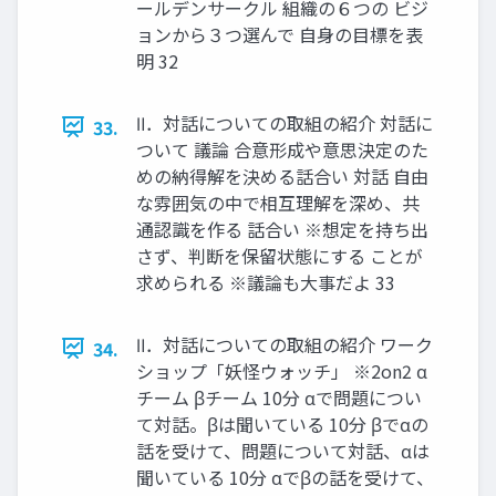
ールデンサークル 組織の６つの ビジ
ョンから３つ選んで 自身の目標を表
明 32
Ⅱ．対話についての取組の紹介 対話に
33.
ついて 議論 合意形成や意思決定のた
めの納得解を決める話合い 対話 自由
な雰囲気の中で相互理解を深め、共
通認識を作る 話合い ※想定を持ち出
さず、判断を保留状態にする ことが
求められる ※議論も大事だよ 33
Ⅱ．対話についての取組の紹介 ワーク
34.
ショップ「妖怪ウォッチ」 ※2on2 α
チーム βチーム 10分 αで問題につい
て対話。βは聞いている 10分 βでαの
話を受けて、問題について対話、αは
聞いている 10分 αでβの話を受けて、