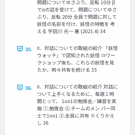
問題についてゆさぶり、反転 10分 β
でαの話を受けて、問題についてゆさ
ぶり、反転 20分 全員で問題に対して
妖怪の名前を付け、妖怪の特徴を 考
える 宇田川 元一 著 (2021.4) 34
Ⅱ．対話についての取組の紹介 「妖怪
35.
ウォッチ」で認知された妖怪 ⇒ワー
クショップ後も、これらの妖怪を見
たか、時々共有を続ける 35
Ⅱ．対話についての取組の紹介 対話に
36.
ついて上手くなるために、毎週１時
間とって、 1on1の勉強会／練習を実
施 ①.勉強会 ②.チームのメン バー同
士で1on1 ③.全員に共有 ※くりかえ
し 36