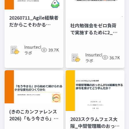
20260711_Agile経験者
だから​こそわかる​
社内勉強会をゼロ負荷
PMBOK第8版
で実施するために2_20
の作戦
Insurtech
39.7K
ラボ
Insurtech
36.7K
ラボ
(きのこカンファレンス
2026)「もう​今さら」か
2023スクラムフェス大
ら​始めて​続けられる、​
阪_中間管理職のおっさ