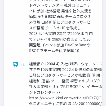
ドベントカレンダー 社外コミュニテ
ィに参加 社外登壇 発信や社外交流を
勧奨 全社組織に再編 チームブログ 社
外登壇 日経新聞にプロダクトサービ
スが搭載 チームのHPを作成し、
2023.4から実施 2年間で240記事 社内
でアジャイルの取組が強まる して20
回登壇 イベント参加 DevOpsDaysや
RSGT をチーム全員で視聴 10
組織紹介 (2004.4) 入社(以降、ウォーター
11.
マネを10数年実施) 2022.4 保険SIの事業部
日経にプロダクトサービスが搭載 黎 明 期 
組増加 運営/ツール整備 練習でのプロダクト
社＆事業部と共同でPJTを試行 ケ イ チーム
ントカレンダー パ
https://www.nikkei.com/article/DGXZQO
外コミュニティに参加 取 4A420C2000000/ 