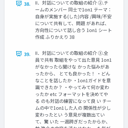
Ⅱ．対話についての取組の紹介 ②.チ
38.
ームのメンバー 同士で1on1 テーマ：
自身が実施する(した)内容 /興味/不安
について共有して、問題 があれば、
方向性について話し合う 1on1 シート
作成 ふりかえり 38
Ⅱ．対話についての取組の紹介 ③.全
39.
員で共有 取組をやって出た意見 1on1
がなかったら聞けな かった悩みがあ
ったから、 とても良かった！ ・どん
なことを話したか ・1on1ガイドを意
識できたか？ ・やってみて何か変わ
ったか etc フォーマットを決めてや
る のも対話の練習になって良 い チー
ムの中で1on1した人の 関係性が少し
変わったとい う意見が複数出てい
て、驚 いた 一週跨ぎだったからか、