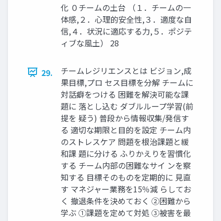
化 ０チームの土台 （１．チームの一
体感,２．心理的安全性,３．適度な自
信,４．状況に適応する力,５．ポジテ
ィブな風土） 28
チームレジリエンスとは ビジョン,成
29.
果目標,プロ セス目標を分解 チームに
対話癖をつける 困難を解決可能な課
題に 落とし込む ダブルループ学習(前
提を 疑う) 普段から情報収集/発信す
る 適切な期限と目的を設定 チーム内
のストレスケア 問題を根治課題と緩
和課 題に分ける ふりかえりを習慣化
する チーム内部の困難なサイ ンを察
知する 目標そのものを定期的に 見直
す マネジャー業務を15％減 らしてお
く 撤退条件を決めておく ②困難から
学ぶ ①課題を定めて対処 ③被害を最