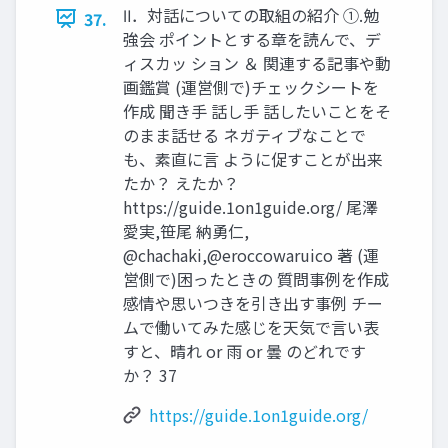
Ⅱ．対話についての取組の紹介 ①.勉
37.
強会 ポイントとする章を読んで、デ
ィスカッ ション ＆ 関連する記事や動
画鑑賞 (運営側で)チェックシートを
作成 聞き手 話し手 話したいことをそ
のまま話せる ネガティブなことで
も、素直に言 ように促すことが出来
たか？ えたか？
https://guide.1on1guide.org/ 尾澤
愛実,笹尾 納勇仁,
@chachaki,@eroccowaruico 著 (運
営側で)困ったときの 質問事例を作成
感情や思いつきを引き出す事例 チー
ムで働いてみた感じを天気で言い表
すと、晴れ or 雨 or 曇 のどれです
か？ 37
https://guide.1on1guide.org/