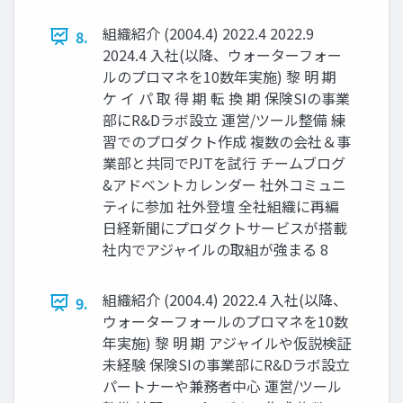
組織紹介 (2004.4) 2022.4 2022.9
8.
2024.4 入社(以降、ウォーターフォー
ルのプロマネを10数年実施) 黎 明 期
ケ イ パ 取 得 期 転 換 期 保険SIの事業
部にR&Dラボ設立 運営/ツール整備 練
習でのプロダクト作成 複数の会社＆事
業部と共同でPJTを試行 チームブログ
&アドベントカレンダー 社外コミュニ
ティに参加 社外登壇 全社組織に再編
日経新聞にプロダクトサービスが搭載
社内でアジャイルの取組が強まる 8
組織紹介 (2004.4) 2022.4 入社(以降、
9.
ウォーターフォールのプロマネを10数
年実施) 黎 明 期 アジャイルや仮説検証
未経験 保険SIの事業部にR&Dラボ設立
パートナーや兼務者中心 運営/ツール