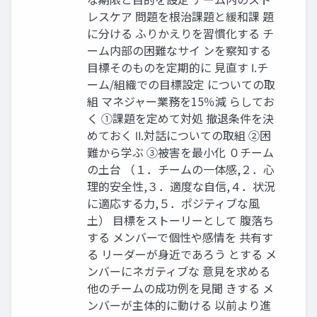
レスケア 問題を根治課題と緩和課 題
に分ける ふりかえりを習慣化する チ
ーム内部の困難なサイ ンを察知する
目標そのものを定期的に 見直す Ⅰ.チ
ーム/組織での目標設定 についての取
組 マネジャー業務を15％減 らしてお
く ①課題を定めて対処 撤退条件を決
めておく Ⅱ.対話についての取組 ②困
難から学ぶ ③被害を最小化 ０チーム
の土台 （１．チームの一体感,２．心
理的安全性,３．適度な自信,４．状況
に適応する力,５．ポジティブな風
土） 目標をストーリーとして 腹落ち
する メンバーで個性や感情を 共有す
る リーダーが身近であろう とする メ
ンバーにネガティブな 意見を求める
他のチームの成功例を見聞 きする メ
ンバーが主体的に動ける 以前より進