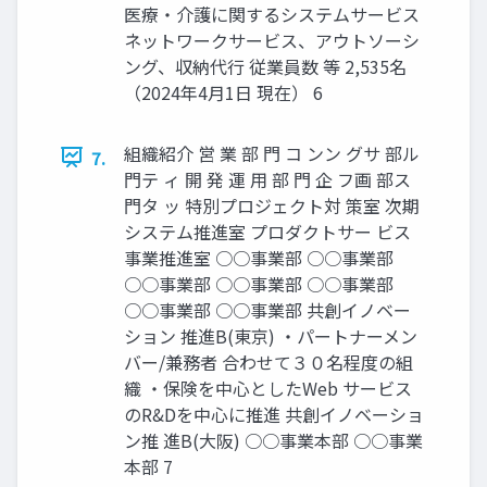
医療・介護に関するシステムサービス
ネットワークサービス、アウトソーシ
ング、収納代行 従業員数 等 2,535名
（2024年4月1日 現在） 6
組織紹介 営 業 部 門 コ ンン グサ 部ル
7.
門テ ィ 開 発 運 用 部 門 企 フ画 部ス
門タ ッ 特別プロジェクト対 策室 次期
システム推進室 プロダクトサー ビス
事業推進室 ○○事業部 ○○事業部
○○事業部 ○○事業部 ○○事業部
○○事業部 ○○事業部 共創イノベー
ション 推進B(東京) ・パートナーメン
バー/兼務者 合わせて３０名程度の組
織 ・保険を中心としたWeb サービス
のR&Dを中心に推進 共創イノベーショ
ン推 進B(大阪) ○○事業本部 ○○事業
本部 7