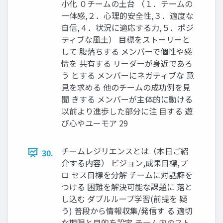
小化 ０チームの土台 （１．チームの
一体感,２．心理的安全性,３．適度な
自信,４．状況に適応する力,５．ポジ
ティブな風土） 目標をストーリーと
して 腹落ちする メンバーで個性や感
情を 共有する リーダーが身近であろ
う とする メンバーにネガティブな 意
見を求める 他のチームの成功例を見
聞 きする メンバーが主体的に動ける
以前より進歩した部分に注 目する 遊
び心やユーモア 29
チームレジリエンスとは（本日ご紹
30.
介する内容） ビジョン,成果目標,プ
ロ セス目標を分解 チームに対話癖を
つける 困難を解決可能な課題に 落と
し込む ダブルループ学習(前提を 疑
う) 普段から情報収集/発信す る 適切
な期限と目的を設定 チーム内のスト