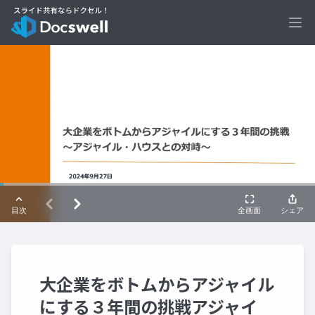
Ope
大企業をボトムからアジャイル
にする３年間の挑戦アジャイ