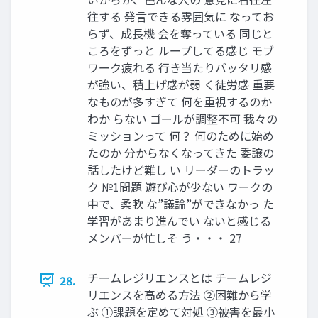
往する 発言できる雰囲気に なってお
らず、成長機 会を奪っている 同じと
ころをずっと ループしてる感じ モブ
ワーク疲れる 行き当たりバッタリ感
が強い、積上げ感が弱 く徒労感 重要
なものが多すぎて 何を重視するのか
わか らない ゴールが調整不可 我々の
ミッションって 何？ 何のために始め
たのか 分からなくなってきた 委譲の
話したけど難し い リーダーのトラッ
ク №1問題 遊び心が少ない ワークの
中で、柔軟 な”議論”ができなかっ た
学習があまり進んでい ないと感じる
メンバーが忙しそ う・・・ 27
チームレジリエンスとは チームレジ
28.
リエンスを高める方法 ②困難から学
ぶ ①課題を定めて対処 ③被害を最小