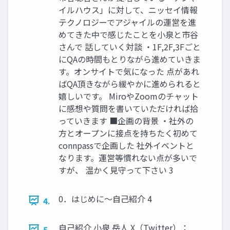
イルハウス」に対して、ニッセイ情報
テクノロジーでアジャイルの運営を進
めてきた中で感じたことを小泉と市谷
さんで 話していく対談 ・1F,2F,3Fごと
にQAの時間もとりながら進めていきま
す。オンサイトで気になった 点があれ
ばQA頂きながら緩やかに進められると
嬉しいです。 MiroやZoomのチャット
に感想や質問を書いていただければ拾
っていきます ■企画の背景 ・社外の
方とオープンに接点を持ちたく初めて
connpassで企画した 社外イベントと
なります。運営等慣れない点が多いで
すが、 温かく見守って下さい 3
0．はじめに～自己紹介 4
4.
自己紹介 小泉 岳人 X（Twitter）：
5.