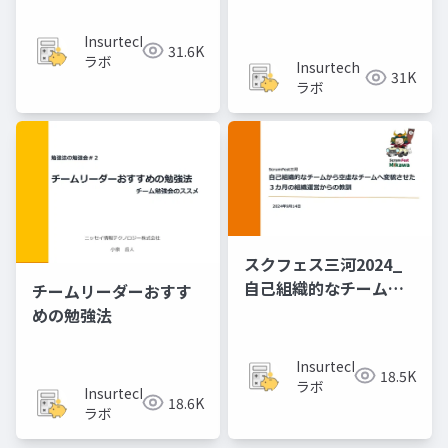
小さな​変化の​つくりか
んがDX組織を作る辞令
た
を受けてどう学んだ
Insurtech
31.6K
か？ 「ちょっと何言っ
ラボ
Insurtech
31K
ているかわかんない」
ラボ
と共にした１年間
スクフェス三河2024_
自己組織的なチームか
チームリーダーおすす
ら空虚なチームへ変貌
めの勉強法
させた３カ月の組織運
営からの教訓
Insurtech
18.5K
ラボ
Insurtech
18.6K
ラボ