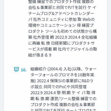
整備 練習でのプロダクト作成 複数の
会社＆事業部と共同でPJTを試行 ケ イ
チームブログ&アドベントカレンダー
パ 社外コミュニティに参加 取 Webの
環境やコミュニケーション 得 練習プ
ロダクト ツールも初めての状態から構
築 社外登壇 期 2022.9 2024.4 全社組織
に再編 転 換 日経新聞にプロダクトサ
ービスが搭載 期 社内でアジャイルの取
組が強まる 9
組織紹介 (2004.4) 入社(以降、ウォー
10.
ターフォールのプロマネを10数年実
施) 2022.4 保険SIの事業部にR&Dラ
ボ設立 共同でのPoCや共同登壇
2022.9 2024.4 黎 明 期 ケ イ パ 取 得
期 転 換 期 運営/ツール整備 練習での
プロダクト作成 複数の会社＆事業部
と共同でPJTを試行 チームブログ&ア