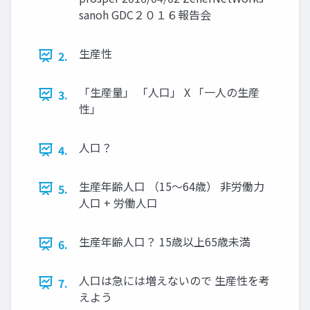
sanoh GDC２０１６報告会
生産性
2.
「生産量」 「人口」 X 「一人の生産
3.
性」
人口？
4.
生産年齢人口 （15～64歳） 非労働力
5.
人口 + 労働人口
生産年齢人口？ 15歳以上65歳未満
6.
人口は急には増えないので 生産性を考
7.
えよう