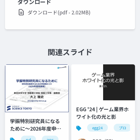
ダウンロード
ダウンロード(pdf - 2.02MB)
関連スライド
EGG '24 | ゲーム業界ホ
ワイト化の光と影
学振特別研究員になる
ために～2026年度申請
egg24
プロ
版
pd
jsps
学振
dc1
dc2