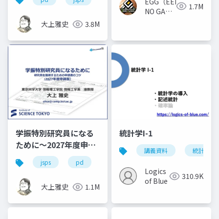
EGG（EEKANJI
1.7M
NO GAME
GAKKAI）
大上雅史
3.8M
学振特別研究員になる
統計学I-1
ために～2027年度申請
講義資料
統計学
版
jsps
pd
dc
dc1
dc2
学
Logics
310.9K
of Blue
大上雅史
1.1M