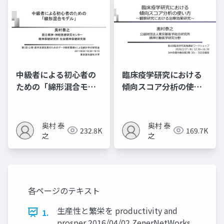
中級者による初心者の
臨床疫学研究における
ための「綿形混合モデ
傾向スコア分析の使い
ル」
⽅ 〜観察研究における
治療効果研究〜
奥村 泰
奥村 泰
232.8K
169.7K
之
之
各ページのテキスト
生産性と繁栄を productivity and
1.
prosper 2016/04/02 ZenerNetWorks