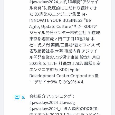
#jawsdays2024_c 約10年間“アジャイ
ル開発”に徹底的にこだわり続けてき
た DX専業のエンジニア集団 re-
INNOVATE YOUR BUSINESS ”Be
Agile, Update Culture” 社名 KDDIア
ジャイル開発センター株式会社 所在地
東京都港区虎ノ門二丁目10番1号 本
社：虎ノ門 舞鶴/三島/那覇オフィス 代
表取締役社長 木暮 事業内容 アジャイ
ル開発事業および保守事業 設立年月日
2022年5月12日 社員数 128名 職種比率
エンジニア82% KDDI Agile
Development Center Corporation 圭
一 デザイナ9% その他9% 4 4
会社紹介 ハッシュタグ：
5.
#jawsdays2024 #jawsug
#jawsdays2024_c 法人顧客のDXを加
速するため2022.7.1 設立 クラウドイン