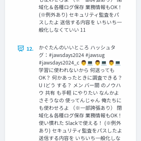
域化＆各種ログ保存 業務情報もOK！
(※例外あり) セキュリティ監査をパ
スしたよ 送信する内容を いちいち一
般化しなくていい 11
かぐたんのいいところ ハッシュタ
12.
グ：#jawsdays2024 #jawsug
#jawsdays2024_c 👨💻 👨💻 👨💻
学習に使われないから 何送っても
OK？ 何かあったときに調査できる？
U Iどう する？ メン バー間 のノウハ
ウ 共有 も手軽 にやりたい なんかよ
さそうなの 使ってんじゃん 俺たちに
も使わせろよ （※一部誇張あり） 閉
域化＆各種ログ保存 業務情報もOK！
使い慣れた Slackで使える！ (※例外
あり) セキュリティ監査をパスしたよ
送信する内容を いちいち一般化しな