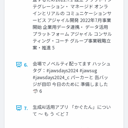
テグレーション・ マネージド オンラ
インとリアルの コミュニケーションサ
ービス アジャイル開発 2022年7月事業
開始 企業⽤データ連携・ データ活⽤
プラットフォーム アジャイル コンサル
ティング・コーチ グループ事業戦略⽴
案・推進 5
会場でノベルティ配ってます ハッシュ
6.
タグ：#jawsdays2024 #jawsug
#jawsdays2024_c パーカーと 缶バッ
ジが目印 今日のために 準備しました
🦈 6
生成AI活用アプリ 「かぐたん」につい
7.
て 〜 も う ＜ど 7