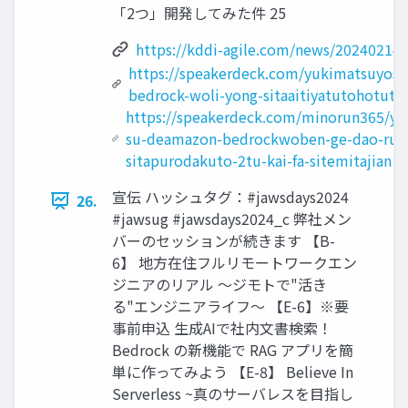
「2つ」開発してみた件 25
https://kddi-agile.com/news/20240214-
https://speakerdeck.com/yukimatsuyosh
bedrock-woli-yong-sitaaitiyatutohotutok
https://speakerdeck.com/minorun365/yu
su-deamazon-bedrockwoben-ge-dao-ru-
sitapurodakuto-2tu-kai-fa-sitemitajian
宣伝 ハッシュタグ：#jawsdays2024
26.
#jawsug #jawsdays2024_c 弊社メン
バーのセッションが続きます 【B-
6】 地方在住フルリモートワークエン
ジニアのリアル 〜ジモトで"活き
る"エンジニアライフ〜 【E-6】※要
事前申込 生成AIで社内文書検索！
Bedrock の新機能で RAG アプリを簡
単に作ってみよう 【E-8】 Believe In
Serverless ~真のサーバレスを目指し