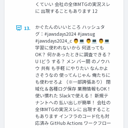
くていい 会社の全体MTGの実況スレ
に 出現することもあります 12
かぐたんのいいところ ハッシュタ
13.
グ：#jawsdays2024 #jawsug
#jawsdays2024_c 👨💻 👨💻 👨💻
学習に使われないから 何送っても
OK？ 何かあったときに調査できる？
U Iどう する？ メン バー間 のノウハ
ウ 共有 も手軽 にやりたい なんかよ
さそうなの 使ってんじゃん 俺たちに
も使わせろよ （※一部誇張あり） 閉
域化＆各種ログ保存 業務情報もOK！
使い慣れた Slackで使える！ 新規テ
ナントへの 払い出しが簡単！ 会社の
全体MTGの実況スレに 出現すること
もあります インフラのコード化も対
応済み GitHub Actions ワークフロー