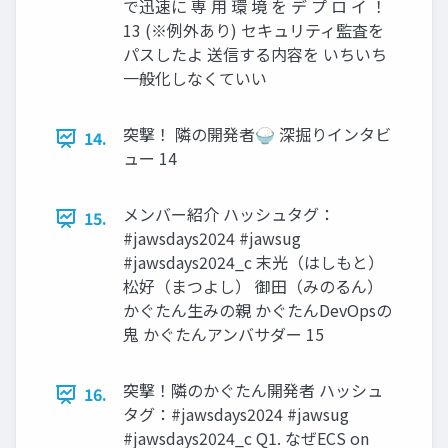
で迅速に 専 用 環 境 を デ プ ロ イ ！
13 (※例外あり) セキュリティ監査を
パスしたよ 送信する内容を いちいち
一般化しなくていい
突撃！ 隣の開発者🍚 深掘りインタビ
14.
ュー 14
メンバー紹介 ハッシュタグ：
15.
#jawsdays2024 #jawsug
#jawsdays2024_c 末光（はしもと）
松好（まつよし） 御田（みのるん）
かぐたん生みの親 かぐたんDevOpsの
鬼 かぐたんアンバサダー 15
突撃！隣のかぐたん開発者 ハッシュ
16.
タグ：#jawsdays2024 #jawsug
#jawsdays2024_c Q1. なぜECS on