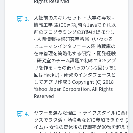
Rights Reserved
入社前のスキルセット ・大学の専攻 -
3.
情報工学 主にC言語,時々Javaでそれ以
前のプログラミングの経験はほぼなし
- 人間情報技術研究室所属（いわゆる
ヒューマンインタフェース系 冷蔵庫の
在庫管理を簡略化する研究 ・開発経験
- 研究室のチーム課題で初めてiOSアプ
リを作る - その後ハッカソン2回(うち1
回はHackU) - 研究のインタフェースと
してアプリ作成 3 Copyright (C) 2018
Yahoo Japan Corporation. All Rights
Reserved
ヤフーを選んだ理由 ・ライフスタイルに合わせ
4.
クスでヲタ活・勉強会などに参加できそう (10:0
イム) - 女性の育休後の復職率が90%を超えて