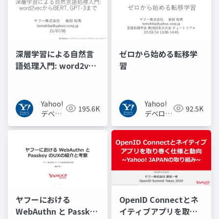
深層学習による自然言
ゼロから始める転移学
語処理入門: word2vec
習
からBERT, GPT-3まで
Yahoo!
Yahoo!
195.6K
92.5K
デベロ
デベロッ
ッパー
パーネッ
ネット
トワーク
ワーク
ヤフーにおける
OpenID Connectとネ
WebAuthn と Passkey
イティブアプリを取り