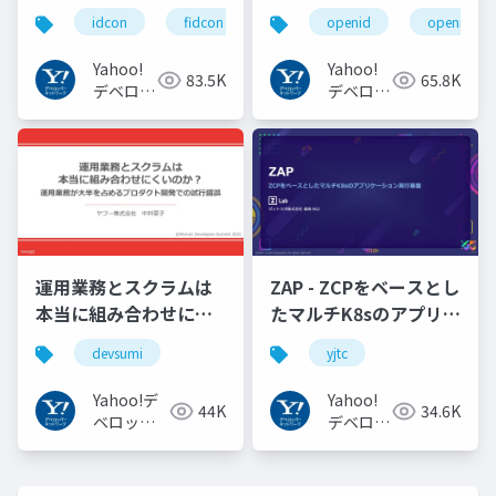
の UX の紹介と考察
巻く仕様と動向 Yahoo!
idcon
fidcon
openid
openid_to
#idcon #fidcon
JAPANの取り組み
#openid
Yahoo!
Yahoo!
83.5K
65.8K
#openid_tokyo
デベロッ
デベロッ
パーネッ
パーネッ
トワーク
トワーク
運用業務とスクラムは
ZAP - ZCPをベースとし
本当に組み合わせにく
たマルチK8sのアプリケ
いのか︖運用業務が大
ーション実行基盤
devsumi
yjtc
半を占めるプロダクト
#YJTC / YJTC21 B-3
開発での試行錯誤
Yahoo!デ
Yahoo!
44K
34.6K
ベロッパ
デベロッ
ーネット
パーネッ
ワーク
トワーク