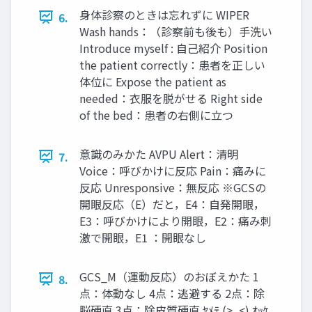
身体診察のときは忘れずに WIPER
6.
Wash hands：（診察前も後も）手洗い
Introduce myself : 自己紹介 Position
the patient correctly：患者を正しい
体位に Expose the patient as
needed：衣服を脱がせる Right side
of the bed：患者の右側に立つ
意識のみかた AVPU Alert：清明
7.
Voice：呼びかけに反応 Pain：痛みに
反応 Unresponsive：無反応 ※GCSの
開眼反応（E）だと，E4：自発開眼，
E3：呼びかけにより開眼，E2：痛み刺
激で開眼，E1 ：開眼なし
GCS_M（運動反応）のおぼえかた 1
8.
点：体動なし 4点：逃避する 2点：除
脳硬直 3点：除皮質硬直 ﾔﾒﾃ (>_<) ｵｯｹ