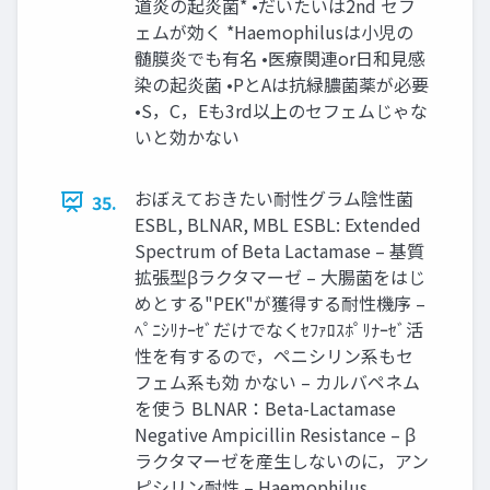
道炎の起炎菌* •だいたいは2nd セフ
ェムが効く *Haemophilusは小児の
髄膜炎でも有名 •医療関連or日和見感
染の起炎菌 •PとAは抗緑膿菌薬が必要
•S，C，Eも3rd以上のセフェムじゃな
いと効かない
おぼえておきたい耐性グラム陰性菌
35.
ESBL, BLNAR, MBL ESBL: Extended
Spectrum of Beta Lactamase – 基質
拡張型βラクタマーゼ – 大腸菌をはじ
めとする"PEK"が獲得する耐性機序 –
ﾍﾟﾆｼﾘﾅｰｾﾞだけでなくｾﾌｧﾛｽﾎﾟﾘﾅｰｾﾞ活
性を有するので，ペニシリン系もセ
フェム系も効 かない – カルバペネム
を使う BLNAR：Beta-Lactamase
Negative Ampicillin Resistance – β
ラクタマーゼを産生しないのに，アン
ピシリン耐性 – Haemophilus