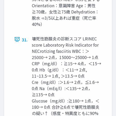
Orientation：意識障害 Age：男性
≧70歳，女性≧75歳 Dehydration：
脱水 ➾3/5以上あれば重症（死亡率
40%）
壊死性筋膜炎の診断スコア LRINEC
31.
score Laboratory Risk Indicator for
NECrotizing fasciitis WBC：＞
25000→ 2点，15000～25000→ 1点
CRP（mg/dl）：≧15→ 4点，＜15→
0点 Hb（g/dl）：＜11→ 2点,
11~13.5→ 1点, ＞13.5→ 0点
Cre（mg/dl）:＞1.6→ 2点，≦1.6→
0点 Na（mEq/l）:＜135→ 2点，
≧135→ 0点
Glucose（mg/dl）:≧180→ 1点，＜
180→ 0点 合計≧6点で壊死性筋膜炎
の疑い↑（感度・特異度ともに90%