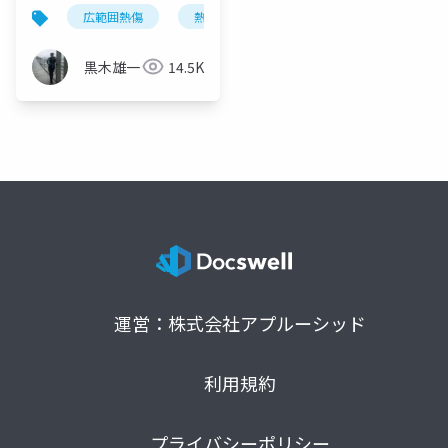
まで～
広範囲熱傷
熱傷初期輸液
気道熱傷
気管
黒木雄一
14.5K
運営：株式会社アプルーシッド
利用規約
プライバシーポリシー