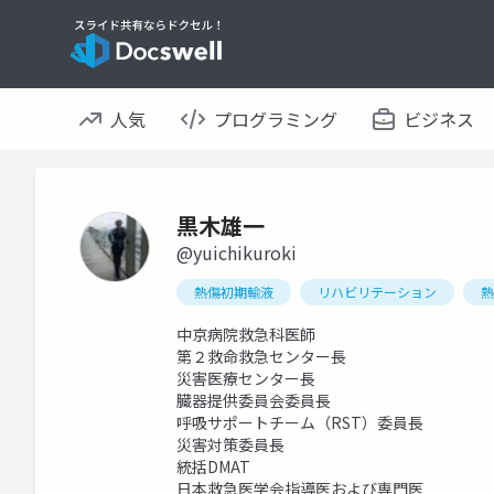
人気
プログラミング
ビジネス
黒木雄一
@yuichikuroki
熱傷初期輸液
リハビリテーション
熱
中京病院救急科医師
第２救命救急センター長
災害医療センター長
臓器提供委員会委員長
呼吸サポートチーム（RST）委員長
災害対策委員長
統括DMAT
日本救急医学会指導医および専門医