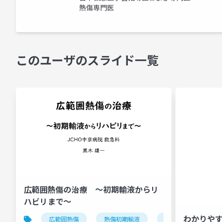
熱傷専門医
このユーザのスライド一覧
広範囲熱傷の治療 ～初期輸液からリ
ハビリまで～
わかりや
広範囲熱傷
熱傷初期輸液
気道熱傷
気