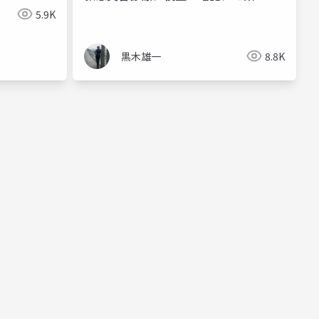
5.9K
黒木雄一
8.8K