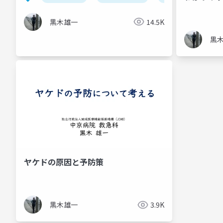
黒木雄一
14.5K
黒
ヤケドの原因と予防策
黒木雄一
3.9K