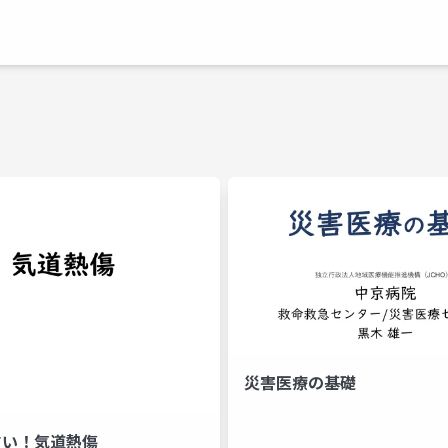
災害医療の基礎
すい！気道熱傷
管挿管
人工呼吸管理
熱傷手術戦略
ハチミツ
プ