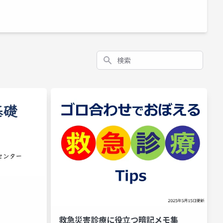
検索
救急災害診療に役立つ暗記メモ集
ロプラノロール
熱傷処置
リハビリテーション