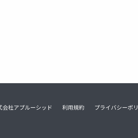
熱傷
気管挿管
人工呼吸管理
熱傷手術戦略
ハチミ
式会社アプルーシッド
利用規約
プライバシーポ