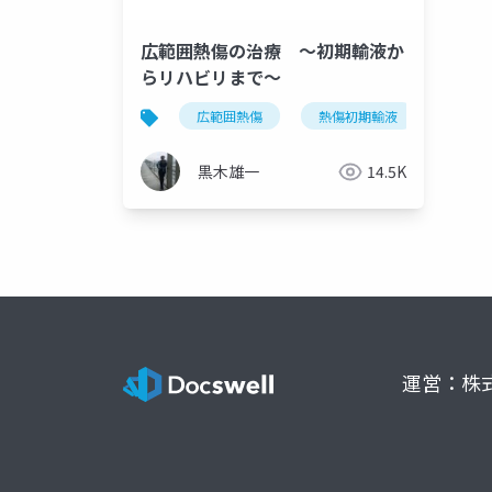
広範囲熱傷の治療 ～初期輸液か
らリハビリまで～
広範囲熱傷
熱傷初期輸液
気道
黒木雄一
14.5K
運営：株