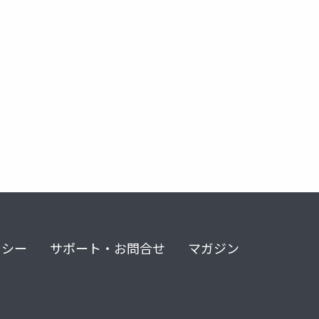
ツ
プロプラノロール
熱傷処置
リハビリテーション
リシー
サポート・お問合せ
マガジン