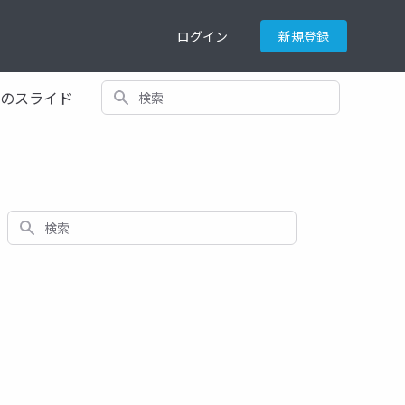
ログイン
新規登録
検索
てのスライド
検索