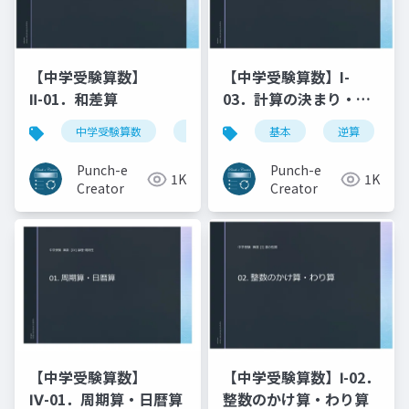
【中学受験算数】
【中学受験算数】I-
Ⅱ-01．和差算
03．計算の決まり・逆
算
中学受験算数
和差算
線分図
基本
逆算
基本
Punch-e
Punch-e
1K
1K
Creator
Creator
【中学受験算数】
【中学受験算数】Ⅰ-02．
Ⅳ-01．周期算・日暦算
整数のかけ算・わり算