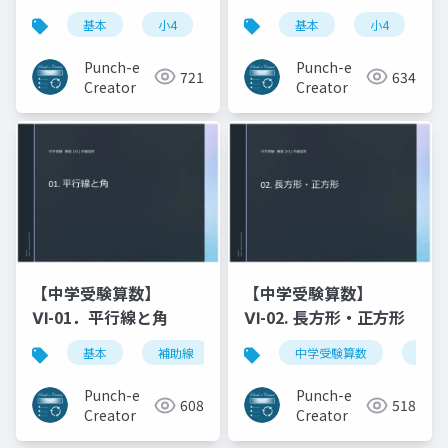
基本
小4
周期算
基本
日付計算
小4
中学
Punch-e
Punch-e
721
634
Creator
Creator
【中学受験算数】
【中学受験算数】
Ⅵ-01．平行線と角
Ⅵ-02. 長方形・正方形
基本
補助線
角度
中学受験算数
小4
基本
Punch-e
Punch-e
608
518
Creator
Creator