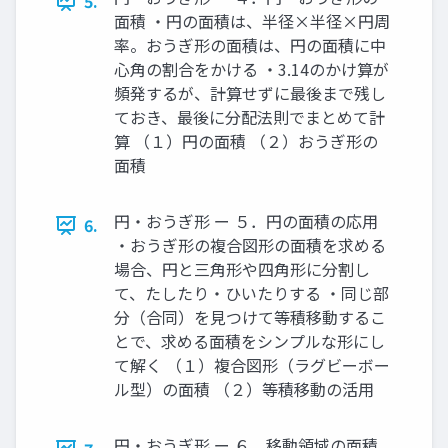
5.
⾯積 ・円の⾯積は、半径×半径×円周
率。おうぎ形の⾯積は、円の⾯積に中
⼼⾓の割合をかける ・3.14のかけ算が
頻発するが、計算せずに最後まで残し
ておき、最後に分配法則でまとめて計
算 （１）円の⾯積 （２）おうぎ形の
⾯積
円・おうぎ形 ー ５．円の⾯積の応⽤
6.
・おうぎ形の複合図形の⾯積を求める
場合、円と三⾓形や四⾓形に分割し
て、たしたり・ひいたりする ・同じ部
分（合同）を⾒つけて等積移動するこ
とで、求める⾯積をシンプルな形にし
て解く （１）複合図形（ラグビーボー
ル型）の⾯積 （２）等積移動の活⽤
円・おうぎ形 ー ６．移動領域の⾯積