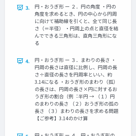
円・おうぎ形 ー ２．円の⾓度 ・円の
3.
⾓度を求めるとき、円の中⼼から円周
に向けて補助線を引くと、全て同じ⻑
さ（＝半径） ・円周上の点と直径を結
んでできる三⾓形は、直⾓三⾓形にな
る
円・おうぎ形 ー ３．まわりの⻑さ ・
4.
円周の⻑さは直径に⽐例し、円周の⻑
さ÷直径の⻑さを円周率といい、約
3.14になる ・おうぎ形のまわり（孤）
の⻑さは、円周の⻑さ×円に対するお
うぎ形の割合（例︓半円 → （１）円
のまわりの⻑さ （２）おうぎ形の孤の
⻑さ （３）まわりの⻑さを求める問題
【ご参考】3.14のかけ算
円・おうぎ形 ー ４．円・おうぎ形の