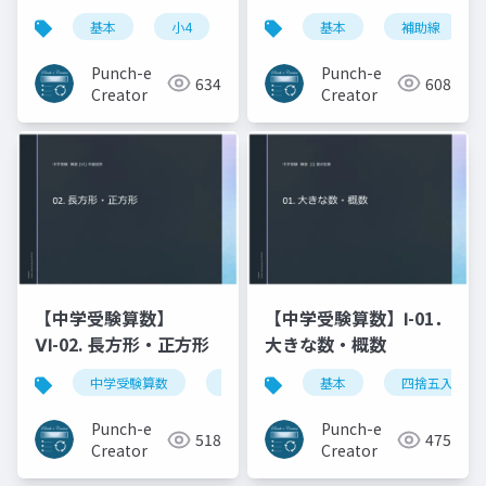
基本
小4
かけ算
基本
わり算
補助線
文章題
Punch-e
Punch-e
634
608
Creator
Creator
【中学受験算数】
【中学受験算数】Ⅰ-01．
Ⅵ-02. 長方形・正方形
大きな数・概数
中学受験算数
基本
長方形
基本
正方形
四捨五入
Punch-e
Punch-e
518
475
Creator
Creator