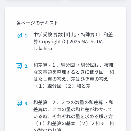
各ページのテキスト
中学受験 算数 [II] ⽐・特殊算 01. 和差
1.
算 Copyright (C) 2025 MATSUDA
Takahisa
和差算 - １．線分図 ・線分図は、複雑
2.
な⽂章題を整理するときに使う図 ・和
はたし算の答え、差はひき算の答え
（１）線分図 （２）和と差
和差算 - ２．２つの数量の和差算 ・和
3.
差算は、２つの量の和と差がわかって
いる時、それぞれの量を求める解き⽅
（１）和差算の基本 （２）２桁÷１桁
の数のわり算