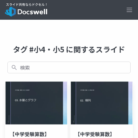
Ope
タグ #小4・小5 に関するスライド
検索
【中学受験算数】
【中学受験算数】