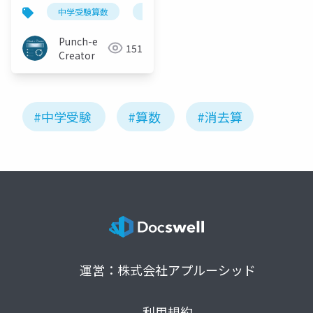
中学受験算数
基本
数列
小4・小5
Punch-e
151
Creator
#中学受験
#算数
#消去算
運営：株式会社アプルーシッド
利用規約