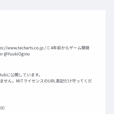
.techarts.co.jp /  4年前からゲーム開発
YuukiOgino
Hubに公開しています。
著作権表示は求めません。MITライセンスのURL表記だけ守ってくだ
0）