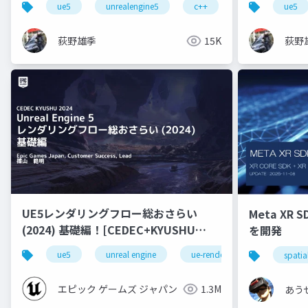
ue5
unrealengine5
c++
ue5
荻野雄季
15K
荻野
UE5レンダリングフロー総おさらい
Meta XR 
(2024) 基礎編！[CEDEC+KYUSHU
を開発
2024]
ue5
unreal engine
ue-rendering
spatia
エピック ゲームズ ジャパン
1.3M
あう