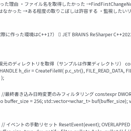
を使用しなかった理由 ・ファイル名を取得したかった →FindFirstChan
はなかった →ある程度の取りこぼしは許容する ・監視したい
（実際に作った環境はC++17）  JET BRAINS ReSharper C++2023
 監視元のディレクトリを取得（サンプルは作業ディレクトリ） const std
(); HANDLE h_dir = CreateFileW( p.c_str(), FILE_READ_DATA,
);
 //最終書き込み日時変更のみフィルタリング constexpr DWORD dw_
fer_size = 256; std::vector<wchar_t> buf(buffer_size); vo
イベントの手動リセット ResetEvent(event); OVERLAPPED olp = {