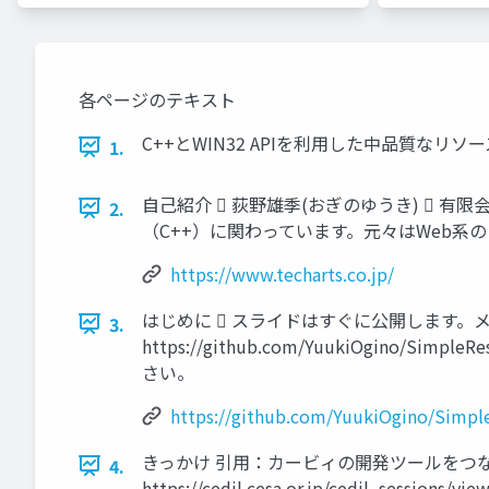
各ページのテキスト
C++とWIN32 APIを利用した中品質なリ
1.
自己紹介  荻野雄季(おぎのゆうき)  有限会社
2.
（C++）に関わっています。元々はWeb系のフロン
https://www.techarts.co.jp/
はじめに  スライドはすぐに公開します。メ
3.
https://github.com/YuukiOgin
さい。
https://github.com/YuukiOgino/Simp
きっかけ 引用：カービィの開発ツールをつなげ
4.
https://cedil.cesa.or.jp/cedil_sessions/vie