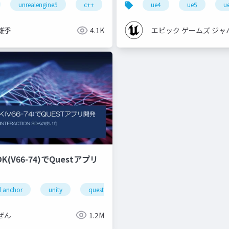
unrealengine5
c++
ue4
ue5
u
雄季
4.1K
エピック ゲームズ ジャ
SDK(V66-74)でQuestアプリ
l anchor
unity
quest pro
shaperecognizeractivatestate
ぜん
1.2M