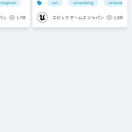
e-beginner
ue5
ue-rendering
ue-lumen
パン
1.7M
エピック ゲームズ ジャパン
1.5M
oculus integration
transformfeaturestateprovider
buildin