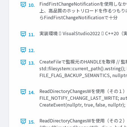
FindFirstChangeNotification
10.
上、高品質のホットリロードを作るつもり
らFindFirstChangeNotificationで十分
実装環境  VisualStudio2022  C++20
11.
12.
CreateFileで監視元のHANDLEを取得 //
13.
std::filesystem::current_path().wstring
FILE_FLAG_BACKUP_SEMANTICS, nullptr 
ReadDirectoryChangesWを使用（その１）
14.
FILE_NOTIFY_CHANGE_LAST_WRITE; auto buf
CreateEvent(nullptr, true, false, nullptr);
ReadDirectoryChangesWを使用（その２） // 
15.