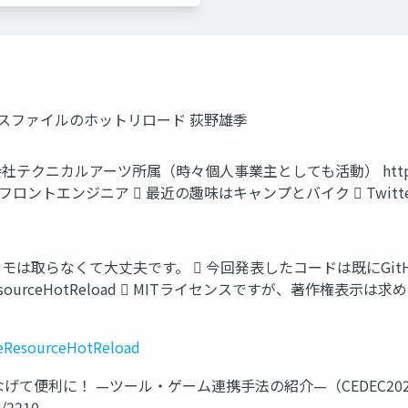
ソースファイルのホットリロード 荻野雄季
テクニカルアーツ所属（時々個人事業主としても活動） https://www
トエンジニア  最近の趣味はキャンプとバイク  Twitter @
モは取らなくて大丈夫です。  今回発表したコードは既にGit
o/SimpleResourceHotReload  MITライセンスですが、
leResourceHotReload
て便利に！ —ツール・ゲーム連携手法の紹介—（CEDEC202
w/2210