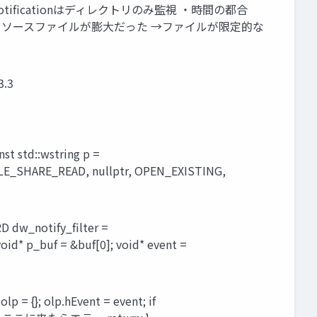
geNotificationはディレクトリのみ監視 ・時間の都合
リソースファイルが膨大だった →ファイルが限定的な
.3
::wstring p =
 FILE_SHARE_READ, nullptr, OPEN_EXISTING,
notify_filter =
id* p_buf = &buf[0]; void* event =
}; olp.hEvent = event; if