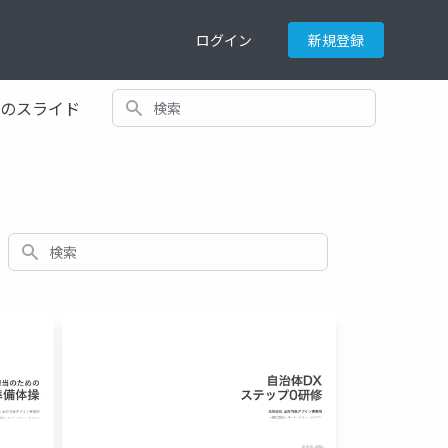
ログイン
新規登録
検索
てのスライド
検索