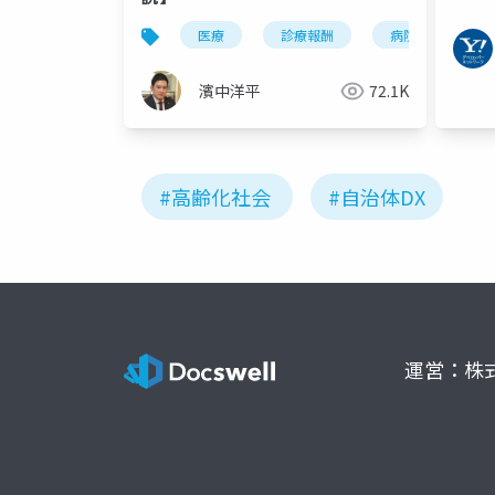
医療
診療報酬
病院
濱中洋平
72.1K
#高齢化社会
#自治体DX
運営：株