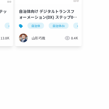
テッ
自治体向け デジタルトランスフ
ォーメーション(DX) ステップ0研
カート
修
イング
dx
メンタルヘルス
自治体
自治体dx
資産形成
dx
経済的安定
長
13.8K
山形巧哉
8.4K