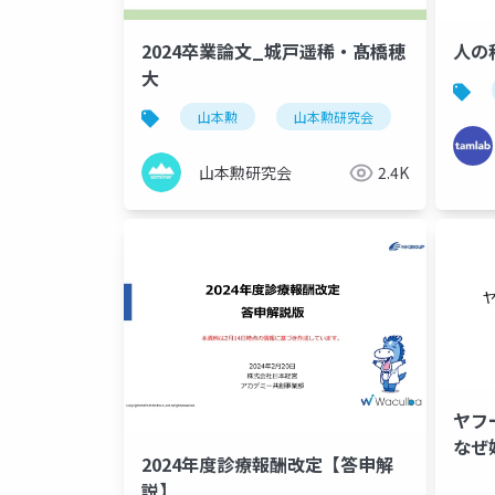
2024卒業論文_城戸遥稀・髙橋穂
人の
大
山本勲
山本勲研究会
計量経済
山本勲研究会
2.4K
ヤフ
なせ
2024年度診療報酬改定【答申解
のか
説】