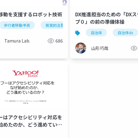
移動を支援するロボット技術
DX推進担当のための「DXス
プ０」の前の準備体操
歩行者移動予測
視覚的注意
歩きスマホ
ショッピング
stata
慶應
実証分析
ファイナンシャルウェルビー
自治体
自治体dx
Tamura Lab.
686
山形巧哉
ーはアクセシビリティ対応を
゙始めたのか、どう進めている
？