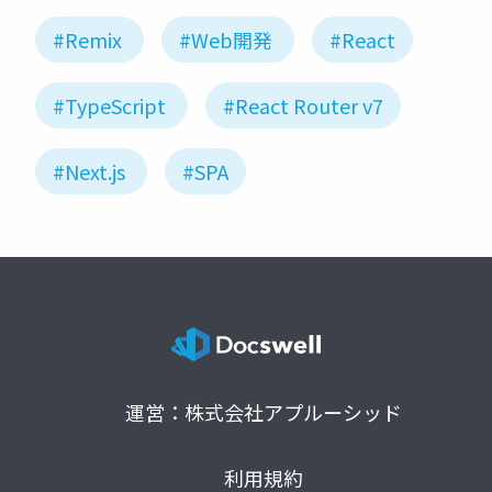
#Remix
#Web開発
#React
#TypeScript
#React Router v7
#Next.js
#SPA
運営：株式会社アプルーシッド
利用規約