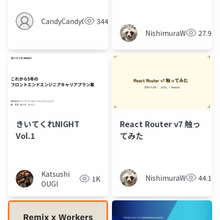
CandyCandyCandy
344
NishimuraWataru
27.9K
きいてくれNIGHT
React Router v7 触っ
Vol.1
てみた
Katsushi
NishimuraWataru
44.1K
1K
OUGI