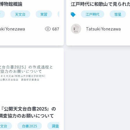
3_博物館概論
江戸時代に和歌山で見られ
館
天文台
実習
観光教育
江戸時代
彗星
アストロツーリズム
uki Yonezawa
687
Tatsuki Yonezawa
1_『公開天文台白書2025』の
調査協力のお願いについて
天文台
観光
白書2025
公開天文台
調査
基礎資料
100周年