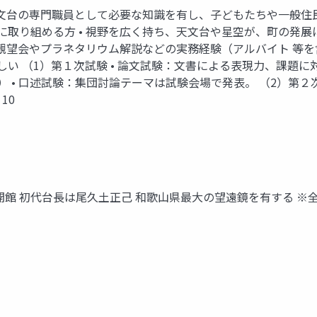
天文台の専門職員として必要な知識を有し、子どもたちや一般住
取り組める方 • 視野を広く持ち、天文台や星空が、町の発展
空観望会やプラネタリウム解説などの実務経験（アルバイト 等を
い （1）第１次試験 • 論文試験：文書による表現力、課題
字） • 口述試験：集団討論テーマは試験会場で発表。 （2）第
10
年開館 初代台長は尾久土正己 和歌山県最大の望遠鏡を有する ※全