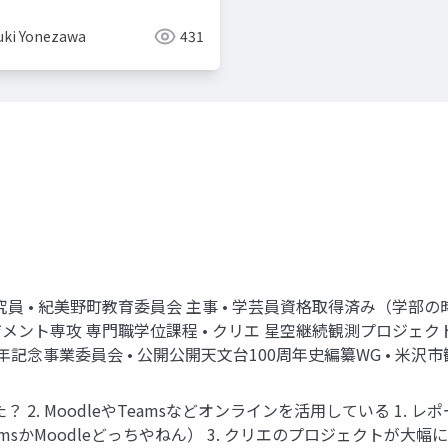
uki Yonezawa
431
研究員 • 紀美野町教育委員会 主事 • 学芸員資格取得済み（学部の時
ント専攻 専門職学位課程 • クリエ 星空継続観測プロジェクト •
年記念事業委員会 • 公開公開天文台100周年史編纂WG • 米沢
 2. MoodleやTeamsなどオンラインを活用している 1. 
amsかMoodleどっちやねん） 3. クリエのプロジェクトが大幅