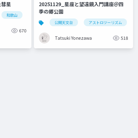
た彗星
20251129_星座と望遠鏡入門講座＠四
季の郷公園
和歌山
天文学
自然観察
公開天文台
アストロツーリズム
670
Tatsuki Yonezawa
518