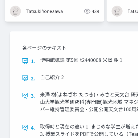
Tatsuki Yonezawa
439
Tats
各ページのテキスト
博物館概論 第9回 t2440008 米澤 樹 1
1.
自己紹介 2
2.
米澤 樹(よねざわ たつき) • みさと天文台 
3.
山大学観光学研究科(専門職)観光地域 マネジメ
バー維持管理委員会 • 公開公開天文台100周
取得時と現在の違い 1. まじめな学生が増えた？
4.
3. 授業スライドをPDFで公開している（Te