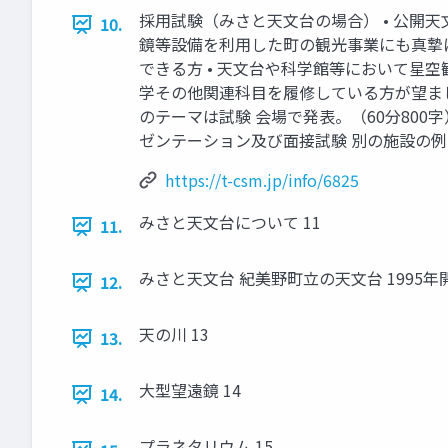
採用試験（みさと天文台の場合） • 公開
10.
鏡等設備を利用した町の観光事業にも真摯に
できる方 • 天文台や科学館等において星
学その他関連科目を履修している方が望まし
のテーマは試験 会場で発表。（60分800
ゼンテーション及び面接試験 別の施設の例 
https://t-csm.jp/info/6825
みさと天文台について 11
11.
みさと天文台 紀美野町立の天文台 1995
12.
天の川 13
13.
大型望遠鏡 14
14.
プラネタリウム 15