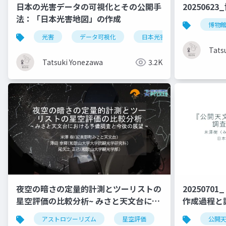
日本の光害データの可視化とその公開手
2025062
法：「日本光害地図」の作成
博物
光害
データ可視化
日本光害地図
天文学
Tats
Tatsuki Yonezawa
3.2K
夜空の暗さの定量的計測とツーリストの
2025070
星空評価の比較分析~ みさと天文台にお
作成過程と
ける予備調査と今後の展望 ~
アストロツーリズム
星空評価
夜空の明るさ
公開