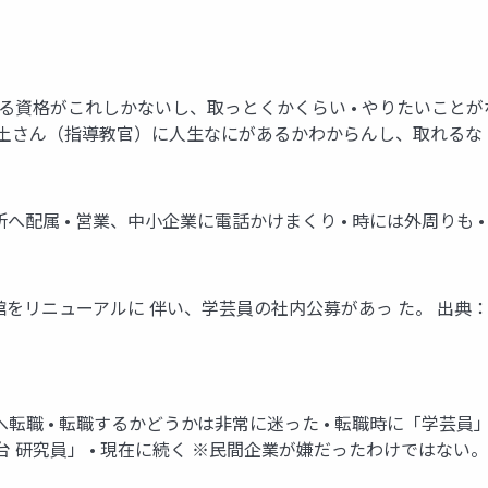
れる資格がこれしかないし、取っとくかくらい • やりたいことが
尾久土さん（指導教官）に人生なにがあるかわからんし、取れるな
所へ配属 • 営業、中小企業に電話かけまくり • 時には外周りも •
館をリニューアルに 伴い、学芸員の社内公募があっ た。 出典
へ転職 • 転職するかどうかは非常に迷った • 転職時に「学芸
 研究員」 • 現在に続く ※民間企業が嫌だったわけではない。