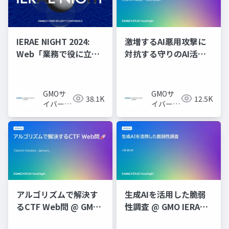
IERAE NIGHT 2024:
激増するAI悪用攻撃に
Web「業務で役に立っ
対抗する守りのAI活用
たCTFテク」
最前線 @ GMO IERAE
HackNight #4 「AI時
代のセキュリティ攻防
GMOサ
GMOサ
38.1K
12.5K
戦」
イバーセ
イバーセ
キュリテ
キュリテ
ィ byイ
ィ byイ
エラエ株
エラエ株
式会社
式会社
アルゴリズムで解決す
生成AIを活用した脆弱
るCTF Web問 @ GMO
性調査 @ GMO IERAE
IERAE HackNight #1
HackNight #4 「AI時