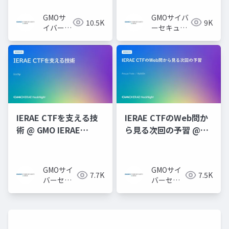
「Webセキュリティ
代のセキュリティ攻防
編」
戦」
GMOサ
GMOサイバ
10.5K
9K
イバーセ
ーセキュリ
キュリテ
ティ byイエ
ィ byイ
ラエ株式会
エラエ株
社
式会社
IERAE CTFを支える技
IERAE CTFのWeb問か
術 @ GMO IERAE
ら見る次回の予習 @
HackNight #2
GMO IERAE
「IERAE CTFで学ぶセ
HackNight #1 「Web
キュリティ技術&インフ
セキュリティ編」
GMOサイ
GMOサイ
7.7K
7.5K
ラ開発」
バーセキ
バーセキ
ュリティ
ュリティ
byイエラ
byイエラ
エ株式会
エ株式会
社
社