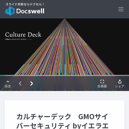
Ope
カルチャーデック GMOサイ
バーセキュリティ byイエラエ