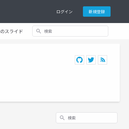
ログイン
新規登録
検索
てのスライド
検索