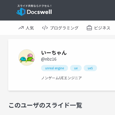
人気
プログラミング
ビジネス
いーちゃん
@nbz16
unreal engine
ue
ue5
ノンゲームUEエンジニア
このユーザのスライド一覧