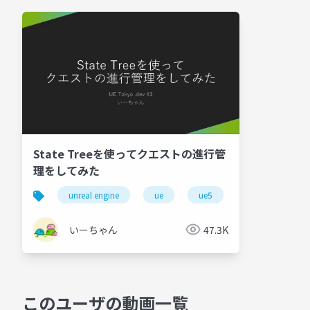
State Treeを使ってクエストの進行管
理をしてみた
unreal engine
ue
ue5
uetokyo
いーちゃん
47.3K
このユーザの動画一覧