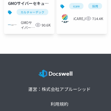
GMOサイバーセキュリ
icare
採用
ティ byイエラエ株式会
カルチャーデック
社
iCARE,Inc
714.4K
GMOサ
90.6K
イバーセ
キュリテ
ィ byイ
エラエ株
式会社
運営：株式会社アプルーシッド
利用規約