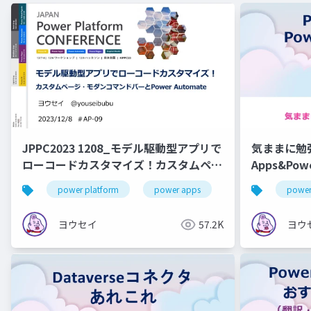
JPPC2023 1208_モデル駆動型アプリで
気ままに勉強会
ローコードカスタマイズ！カスタムペー
Apps&Po
ジ・モダンコマンドバーとPower
power platform
power apps
power autoamte
power
Automate
ヨウセイ
57.2K
ヨウ