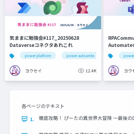
気ままに勉強会#117_20250628
RPACommu
Dataverseコネクタあれこれ
Automa
ウルトラC
power platform
power autoamte
power apps
power
ヨウセイ
12.4K
ヨウ
各ページのテキスト
徹底攻略！ ぴーたの異世界大冒険 ～最後のDX～
1.