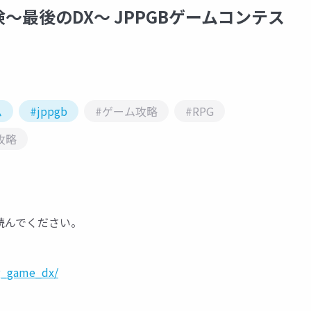
最後のDX～ JPPGBゲームコンテス
ム
#jppgb
#ゲーム攻略
#RPG
攻略
読んでください。
g_game_dx/