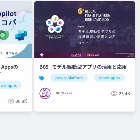
B05_モデル駆動型アプリの活用と応用
パ
power platform
power apps
g
wer apps
copilot
ヨウセイ
23.4K
36.8K