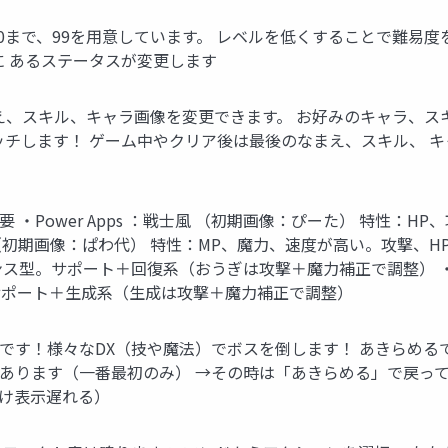
みで50まで、99を用意しています。 レベルを低くすることで難易度
ラの下に あるステータスが変更します
え、スキル、キャラ画像を変更できます。 お好みのキャラ、スキ
ッチします！ ゲーム中やクリア後は最後のなまえ、スキル、 
 ・Power Apps ：戦士風 （初期画像：ぴーた） 特性：
い風 （初期画像：ぱわ代） 特性：MP、魔力、速度が高い。攻撃、H
ス型。サポート＋回復系（おうぎは攻撃＋魔力補正で調整） ・C
ランス型。サポート＋生成系（生成は攻撃＋魔力補正で調整）
です！様々なDX（技や魔法）でボスを倒します！ あきらめる
あります（一番最初のみ） →その時は「あきらめる」で戻って
だけ表示遅れる）