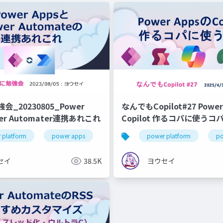
_20230805_Power
なんでもCopilot#27 Power Appsの
wer Automater連携あれこれ
Copilot 作るコパに使うコ
 platform
jppc2023
power apps
power autoamte
power platform
po
セイ
38.5K
ヨウセイ