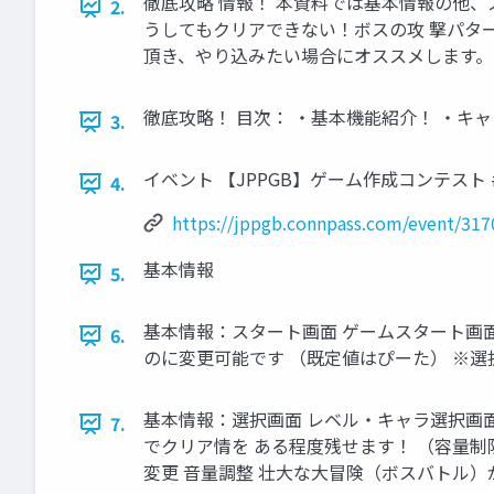
徹底攻略 情報！ 本資料では基本情報の他
2.
うしてもクリアできない！ボスの攻 撃パタ
頂き、やり込みたい場合にオススメします。
徹底攻略！ 目次： ・基本機能紹介！ ・キ
3.
イベント 【JPPGB】ゲーム作成コンテスト #1 - c
4.
https://jppgb.connpass.com/event/317
基本情報
5.
基本情報：スタート画面 ゲームスタート画面
6.
のに変更可能です （既定値はぴーた） ※選
基本情報：選択画面 レベル・キャラ選択画面
7.
でクリア情を ある程度残せます！ （容量制
変更 音量調整 壮大な大冒険（ボスバトル）