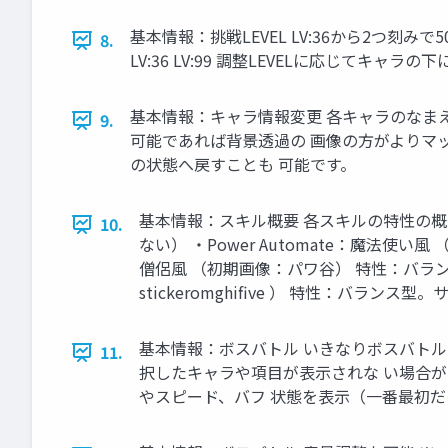
基本情報：挑戦LEVEL LV:36から2つ刻
8.
LV:36 LV:99 調整LEVELに応じてキャ
基本情報：キャラ情報変更 各キャラのなま
9.
可能であれば背景透過の 画像の方がよりマ
の状態へ戻すことも 可能です。
基本情報：スキル概要 各スキルの特性の概要
10.
ない） ・Power Automate：魔法使
僧侶風 （初期画像：パワ谷） 特性：バラン
stickeromghifive ） 特性：バ
基本情報：ボスバトル いきなりボスバトル
11.
択したキャラや項目が表示されな い場合が
やスピード、バフ 状態を表示（一番最初