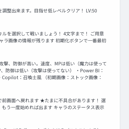
を調整出来ます。目指せ低レベルクリア！ LV:50
ルを選択して戦いましょう！ 4文字まで！ ご用意
キャラ画像の情報が残ります 初期化ボタンで一番最初
HP、攻撃、防御が高い。速度、MPは低い（魔力は使って
P、防御は低い（攻撃は使ってない） ・Power BI：
opilot：召喚士風 （初期画像：ストック画像：
で前画面へ戻れます ★たまに不具合があります！ 選
 もう一度始めれば出ます キャラのステータス表示