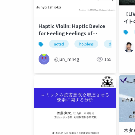
【LI
イト
Haptic Violin: Haptic Device
for Feeling Feelings of
Musical Instruments
adted
hololens
domcn
@jun_mh4g
155
ネタ