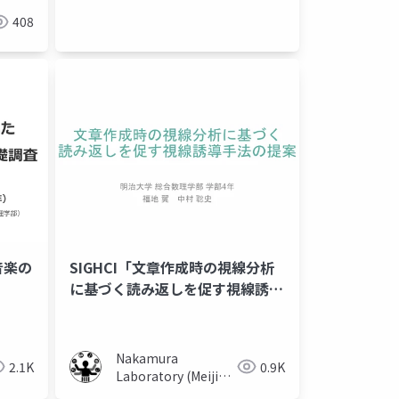
University)
408
音楽の
SIGHCI「文章作成時の視線分析
redash
に基づく読み返しを促す視線誘導
手法の提案」
Nakamura
2.1K
0.9K
Laboratory (Meiji
University)