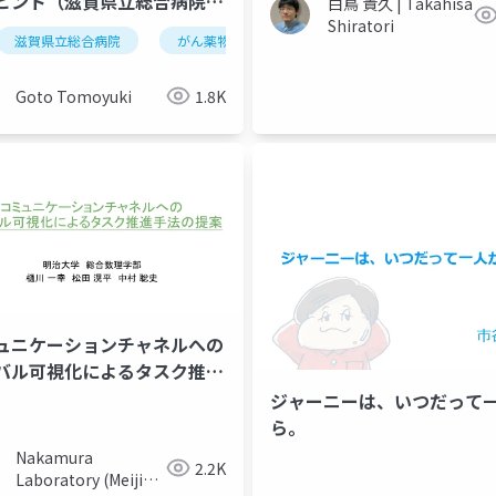
ヒント（滋賀県立総合病院が
白鳥 貴久 | Takahisa
セミナー）20180524
Shiratori
滋賀県立総合病院
がん薬物療法
腫瘍内科
Goto Tomoyuki
1.8K
ュニケーションチャネルへの
バル可視化によるタスク推進
の提案
ジャーニーは、いつだって
ら。
Nakamura
2.2K
Laboratory (Meiji