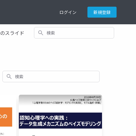
ログイン
新規登録
検索
てのスライド
検索