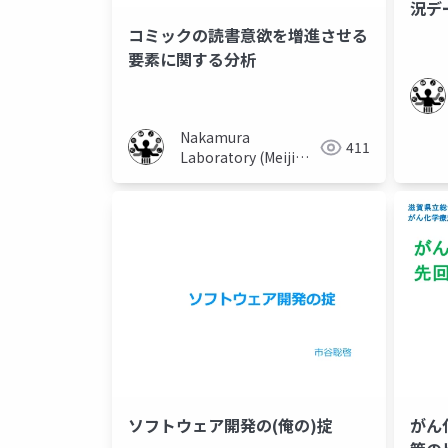
況テ
検討
コミックの読書意欲を増進させる
要素に関する分析
Nakamura
411
Laboratory (Meiji
University)
ソフトウェア開発の(俺の)掟
がん