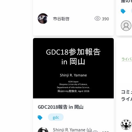
策の
ん診療
市谷聡啓
390
コミ
ライ
手法
GDC2018報告 in 岡山
gdc
Shinji R. Yamane (山