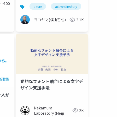
>100
azure
active directory
azure ad
ヨコヤマ(横山哲也)
2.1K
動的なフォント融合による文字デ
ザイン支援手法
一人か
Nakamura
2K
Laboratory (Meiji