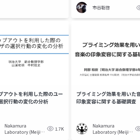
University)
市谷聡啓
プアウトを利用した際のユー
プライミング効果を用いた
afka
presto
hbase
log collection
graylog
選択行動の変化の分析
印象変容に関する基礎調査
Nakamura
Nakamura
1.7K
Laboratory (Meiji
Laboratory (Meiji
University)
University)