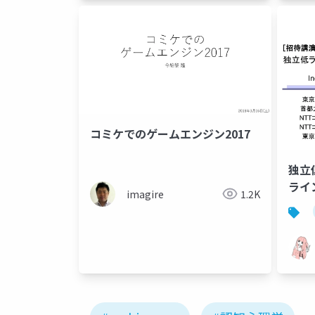
コミケでのゲームエンジン2017
独立
ライ
imagire
1.2K
sour
inde
anal