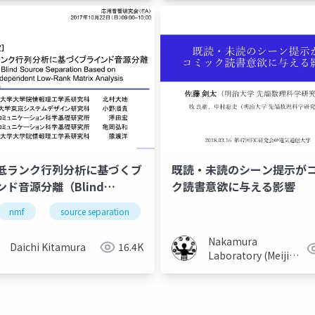
低ランク行列分析に基づくブ
既読・未読のシーン提示が
ンド音源分離（Blind
ク読書意欲に与える影響
ce separation based on
nmf
source separation
music
bss
ica
pendent low-rank matrix
ysis）
Nakamura
Daichi Kitamura
16.4K
Laboratory (Meiji
University)