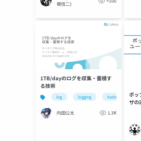
>100
根信二)
1TB/dayのログを収集・蓄積す
る技術
ポッ
log
logging
hadoop
k
ザの
内田公太
1.3K