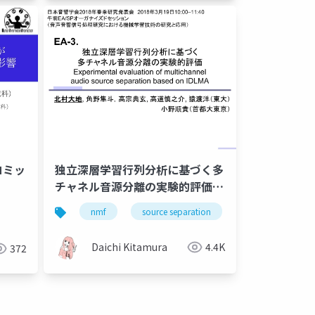
コミッ
独立深層学習行列分析に基づく多
チャネル音源分離の実験的評価
（Experimental evaluation of
ilrma
nmf
source separation
music
bs
multichannel audio source
separation based on IDLMA）
Daichi Kitamura
4.4K
372