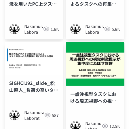
激を用いたPC上タスク
よるタスクへの再集中
に対する集中度向上手
手法の検討
法の検討
Nakamura
Nakamura
1.6K
5.6K
Laboratory
Laboratory
(Meiji
(Meiji
University)
University)
SIGHCI192_slide_松
山直人_負荷の高いタス
一点注視型タスクにお
クの並列提示によるタ
ける周辺視野への視覚
スク遂行への負荷軽減
刺激提示が集中度に及
に関する手法の提案
Nakamura
ぼす影響
587
Laboratory
Nakamura
(Meiji
12.5K
Laboratory