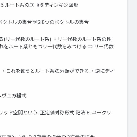
質 §5 ルート系の底 §6 ディンキン図形
つのベクトルの集合 例2 8つのベクトルの集合
る(リー代数のルート系) ・リー代数のルート系の性
それをルート系ともつリー代数をみつける ⇒ リー代数
 ・これを使うとルート系の分類ができる ・逆にディ
ンルヴェ方程式
リッド空間という. 正定値対称形式 記法 E: ユークリ
交する超平面という. E: 2次元の場合 E: 3次元の場合