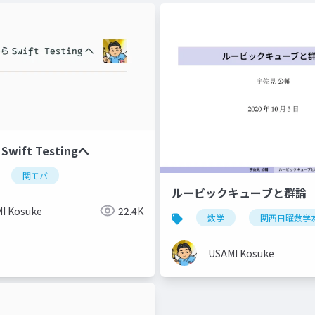
Swift Testingへ
関モバ
ルービックキューブと群論
I Kosuke
22.4K
数学
関西日曜数学
USAMI Kosuke