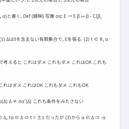
C(β, α)と書く. Def (鏡映) 写像 σα: E → E β ↦ β - C(β,
Δは0を含まない有限集合で, Eを張る. (2) t ∈ R, α
次元で考えると これはダメ これもダメ これはOK これも
αだけ. これはダメ これはOK これもダメ これもOK
α(Δ) Δ ≠ σα'(Δ) これも条件をみたさない
α ∈ Δ ⇒ t = ±1 だったが (3)から α ∈ Δ ⇒ -α