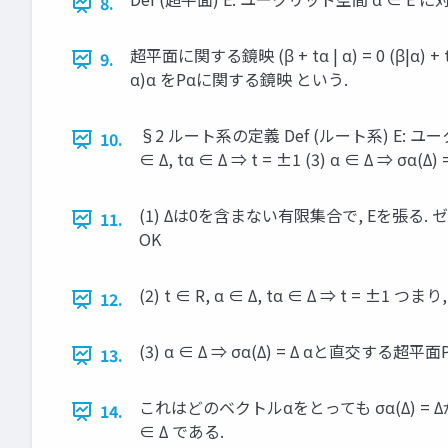
8.
超平面に関する鏡映 (β + tα | α) = 0 (β|α) + t(α|α
9.
α)α をPαに関する鏡映 という.
§2 ルート系の定義 Def (ルート系) E: ユー
10.
∈ Δ, tα ∈ Δ ⇒ t = ±1 (3) α ∈ Δ ⇒ σ
(1) Δは0を含まない有限集合で, Eを張る
11.
OK
(2) t ∈ R, α ∈ Δ, tα ∈ Δ ⇒ t
12.
(3) α ∈ Δ ⇒ σα(Δ) = Δ αと直交する
13.
これはどのベクトルαをとっても σα(Δ) = Δが成り立
14.
∈ Δ である.