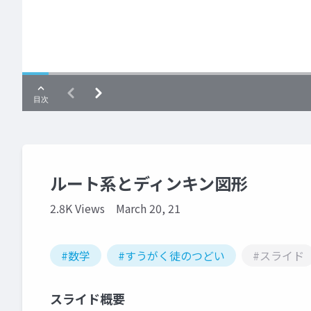
ルート系とディンキン図形
2.8K Views
March 20, 21
#数学
#すうがく徒のつどい
#スライド
スライド概要