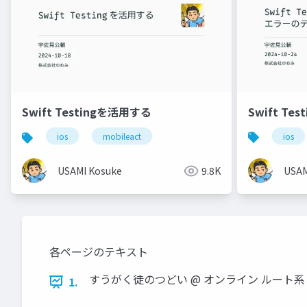
Swift T
Swift Testingを活用する
ios
ios
mobileact
USAM
USAMI Kosuke
9.8K
各ページのテキスト
すうがく徒のつどい @ オンライン ルート系とディン
1.