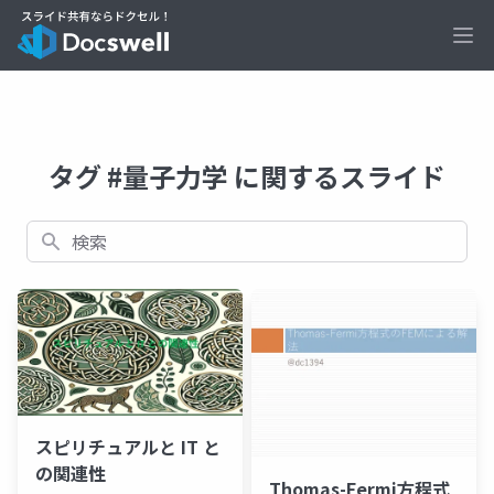
Ope
タグ #量子力学 に関するスライド
検索
スピリチュアルと IT と
の関連性
Thomas-Fermi方程式