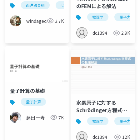
のFEMによる解法
西洋占星術
itアーキテクチャ
スピリチュアル
物理学
量子力学
windagecat
3.7K
dc1394
2.9K
量子計算の基礎
水素原子に対する
量子計算
Schrödinger方程式の
数値解法
藤田 一寿
7K
物理学
量子力学
dc1394
12K