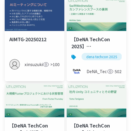
書
AIMTG-20250212
【DeNA TechCon
2025】
SwiftWednesday カ
dena techcon 2025
ンファレンスブースの
xinsuzuki
>100
裏側 ~企画から実践ま
DeNA_Tech
502
での挑戦~
【DeNA TechCon
【DeNA TechCon