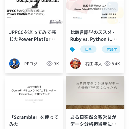
JPPCCを巡ってみて感
比較言語学のススメ -
じたPower Platform
Ruby vs. Python に学
のこれから
ぶ言語のアイデンティ
仕事
言語学
ティ-
PPログ
3K
石田 隼人
8.4K
「Scramble」を使って
ある日突然文系営業が
みた
データ分析担当者にな