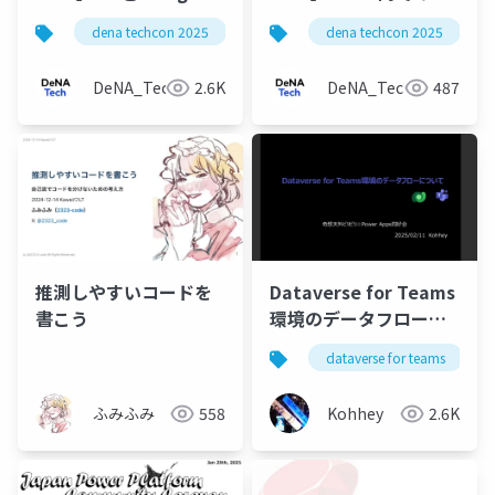
プレッドシートでのマ
Vim コミュニティにつ
dena techcon 2025
dena techcon 2025
スタデータ管理
いて
DeNA_Tech
2.6K
DeNA_Tech
487
推測しやすいコードを
Dataverse for Teams
書こう
環境のデータフローに
ついて
dataverse for teams
ふみふみ
558
Kohhey
2.6K