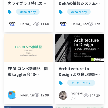
内ライブラリ特化のチ
DeNAの情報システム部
ャットAIが起こす、開
門の AIとの付き合い方
dena ai day
dena ai day
発現場での変革
DeNA_Tech
11.6K
DeNA_Tech
17K
EEDI コンペ参戦記 - 関
Architecture to
東kaggler会#3
Design より良い設計を
kaerururu
目指して
アーキテクチャ
yonekubo
kaerururu
12.9K
198.3K
/ アーキ
テクト
の教科