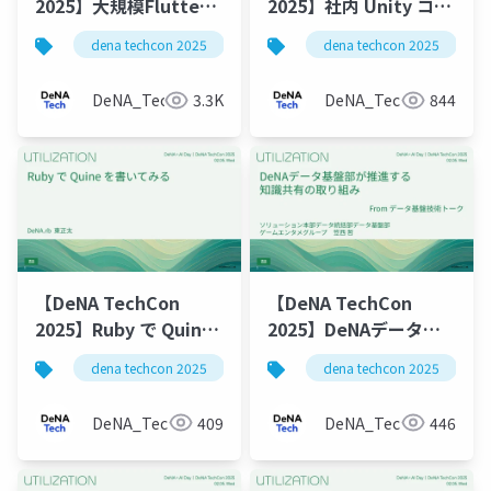
2025】大規模Flutter
2025】社内 Unity コミ
プロジェクトにおける
ュニティとその野望
dena techcon 2025
dena techcon 2025
状態管理
DeNA_Tech
3.3K
DeNA_Tech
844
【DeNA TechCon
【DeNA TechCon
2025】Ruby で Quine
2025】DeNAデータ基
を書いてみる
盤部が推進する 知識共
dena techcon 2025
dena techcon 2025
有の取り組み
DeNA_Tech
409
DeNA_Tech
446