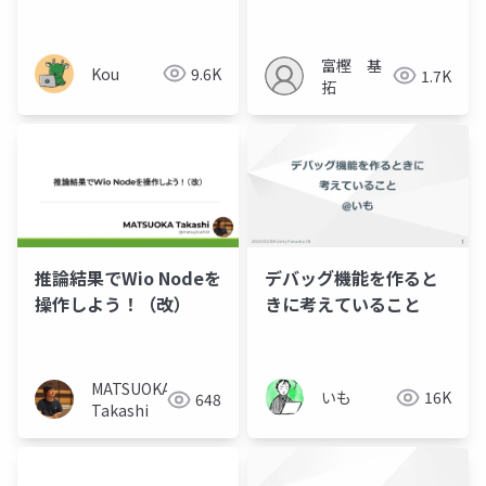
ったら
富樫 基
Kou
9.6K
1.7K
拓
推論結果でWio Nodeを
デバッグ機能を作ると
操作しよう！（改）
きに考えていること
MATSUOKA
いも
16K
648
Takashi