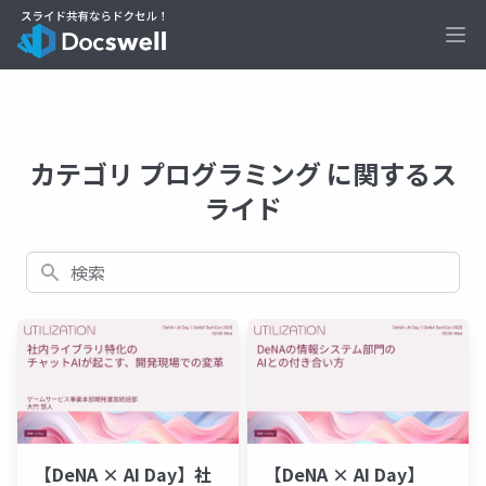
Ope
カテゴリ プログラミング に関するス
ライド
検索
【DeNA × AI Day】社
【DeNA × AI Day】