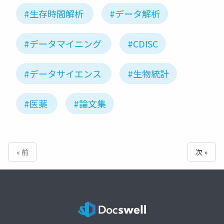
#生存時間解析
#データ解析
#データマイニング
#CDISC
#データサイエンス
#生物統計
#医薬
#論文集
« 前
次 »