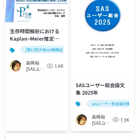
生存時間解析における
Kaplan–Meier推定量
とNelson–Aalen推定量
[第12回大阪sas勉強会]
の理論と実例による比
較
森岡裕
1.6K
[SASユー
ザー総会
世話人]
SASユーザー総会論文
集 2025年
sasユーザー総会論文集 202
森岡裕
7.3K
[SASユー
ザー総会
世話人]