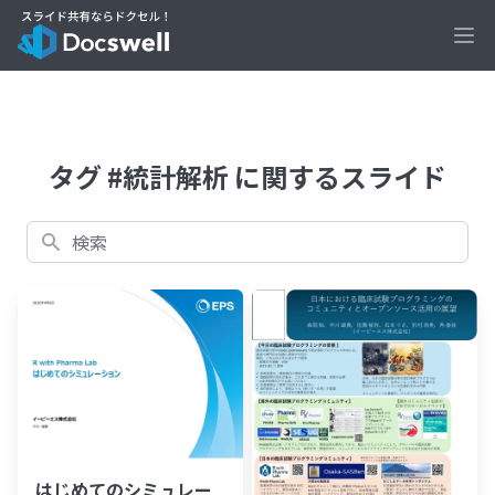
Ope
タグ #統計解析 に関するスライド
検索
はじめてのシミュレー