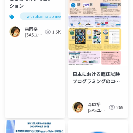
ション
r with pharma lab meetup 1
森岡裕
1.5K
[SASユー
ザー総会
世話人]
日本における臨床試験
プログラミングのコミ
ュニティとオープンソ
ースの展望
森岡裕
269
[SASユー
ザー総会世
話人]