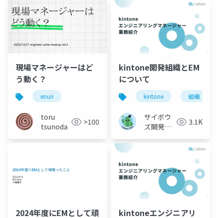
現場マネージャーはど
kintone開発組織とEM
う動く？
について
enun
kintone
組織
toru
サイボウ
>100
3.1K
tsunoda
ズ開発本
部
2024年度にEMとして頑
kintoneエンジニアリ