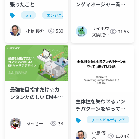
張ったこと
ングマネージャー業務
紹介
em
エンジニアリングマネージャー
サイボウ
小島 優介
530
31.5K
ズ開発本
部
最強を目指すだけ☆カ
ンタンたのしい EMキャ
主体性を失わせるアン
リアデザイン
チパターンをやってし
まっていた話
チームビルディング
あっきー
3K
小島 優
110.4K