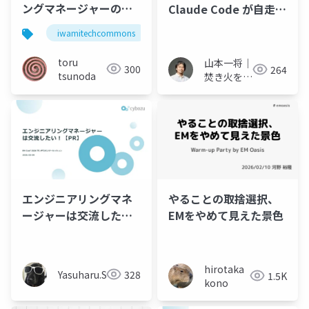
ングマネージャーの仕
Claude Code が自走す
事
る環境づくり
iwamitechcommons
toru
山本一将｜
300
264
tsunoda
焚き火を愛
するエンジ
ニア
やることの取捨選択、
エンジニアリングマネ
EMをやめて見えた景色
ージャーは交流した
い！
hirotaka
Yasuharu.S
328
1.5K
kono