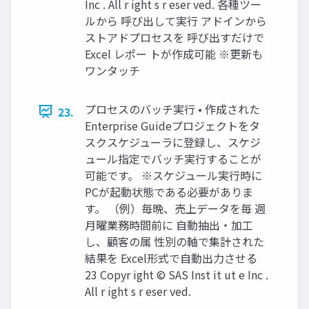
Inc . All r ight s r eser ved. 各種ツー
ルから 呼び出して実行 アドインから
ストアドプロセスを 呼び出すだけで
Excel レポー トが作成可能 ※更新も
ワンタッチ
プロセスのバッチ実行 • 作成された
23.
Enterprise Guideプロジェクトをタ
スクスケジューラに登録し、スケジ
ュール指定でバッチ実行することが
可能です。 ※スケジュール実行時に
PCが起動状態である必要がありま
す。 （例）毎晩、売上データを毎 週
月曜業務時間前に 自動抽出・加工
し、顧客の属 性別の軸で集計された
結果を Excel形式で自動出力させる
23 Copyr ight © SAS Inst it ut e Inc .
All r ight s r eser ved.