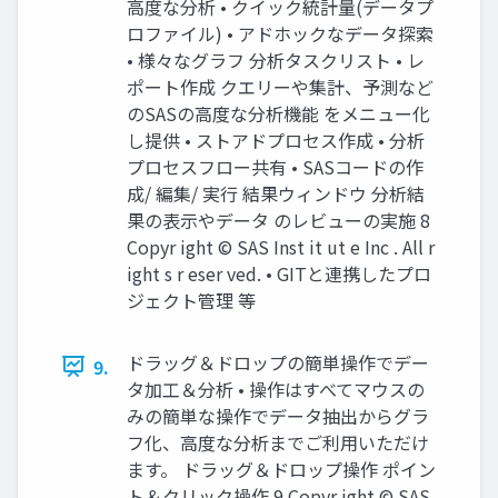
高度な分析 • クイック統計量(データプ
ロファイル) • アドホックなデータ探索
• 様々なグラフ 分析タスクリスト • レ
ポート作成 クエリーや集計、予測など
のSASの高度な分析機能 をメニュー化
し提供 • ストアドプロセス作成 • 分析
プロセスフロー共有 • SASコードの作
成/ 編集/ 実行 結果ウィンドウ 分析結
果の表示やデータ のレビューの実施 8
Copyr ight © SAS Inst it ut e Inc . All r
ight s r eser ved. • GITと連携したプロ
ジェクト管理 等
ドラッグ＆ドロップの簡単操作でデー
9.
タ加工＆分析 • 操作はすべてマウスの
みの簡単な操作でデータ抽出からグラ
フ化、高度な分析までご利用いただけ
ます。 ドラッグ＆ドロップ操作 ポイン
ト＆クリック操作 9 Copyr ight © SAS