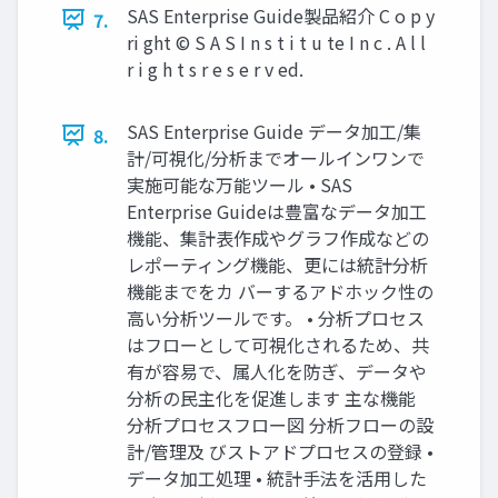
SAS Enterprise Guide製品紹介 C o p y
7.
ri ght © S A S I n s t i t u te I n c . A l l
r i g h t s r e s e r v ed.
SAS Enterprise Guide データ加工/集
8.
計/可視化/分析までオールインワンで
実施可能な万能ツール • SAS
Enterprise Guideは豊富なデータ加工
機能、集計表作成やグラフ作成などの
レポーティング機能、更には統計分析
機能までをカ バーするアドホック性の
高い分析ツールです。 • 分析プロセス
はフローとして可視化されるため、共
有が容易で、属人化を防ぎ、データや
分析の民主化を促進します 主な機能
分析プロセスフロー図 分析フローの設
計/管理及 びストアドプロセスの登録 •
データ加工処理 • 統計手法を活用した