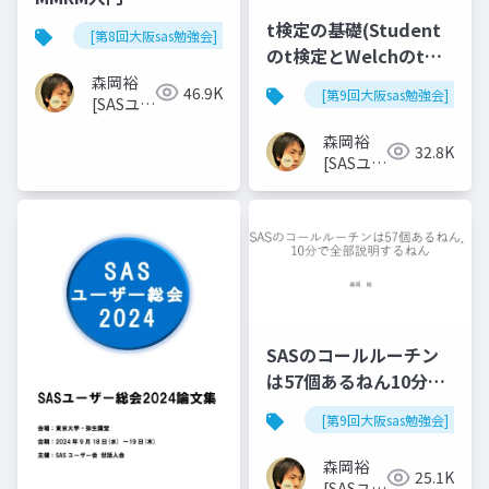
t検定の基礎(Student
[第8回大阪sas勉強会]
のt検定とWelchのt検
定)
森岡裕
46.9K
[第9回大阪sas勉強会]
[SASユー
ザー総会
森岡裕
世話人]
32.8K
[SASユー
ザー総会
世話人]
SASのコールルーチン
は57個あるねん10分で
全部説明するねん
[第9回大阪sas勉強会]
森岡裕
25.1K
[SASユー