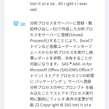
Inst it ut e Inc . All r ight s r eser
ved.
分析プロセスをサーバーに登録・動
22.
的呼び出し • EGで作成した分析プロ
セスをサーバーに登録(Stored
Process化)することにより、Excelア
ドインなど各種ユーザーインターフ
ェースから分 析プロセスを実行し結
果レポートを参照、共有することが
可能になります。 SAS ® Add- in for
Microsoft Office (SASのMS Officeア
ドイン) ストアドプロセス 1つの処理
に パッケージング し サーバへ登録
分析プロセスの中にプロンプト を組
み込むことでストアドプロ セス実行
時に動的にフィルタ 条件の変更が可
能 22 Copyr ight © SAS Inst it ut e