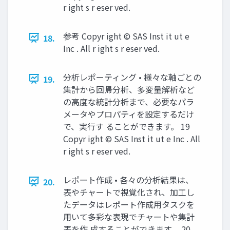
r ight s r eser ved.
参考 Copyr ight © SAS Inst it ut e
18.
Inc . All r ight s r eser ved.
分析レポーティング • 様々な軸ごとの
19.
集計から回帰分析、多変量解析など
の高度な統計分析まで、必要なパラ
メータやプロパティを設定するだけ
で、実行す ることができます。 19
Copyr ight © SAS Inst it ut e Inc . All
r ight s r eser ved.
レポート作成 • 各々の分析結果は、
20.
表やチャートで視覚化され、加工し
たデータはレポート作成用タスクを
用いて多彩な表現でチャートや集計
表を作 成することができます。 20