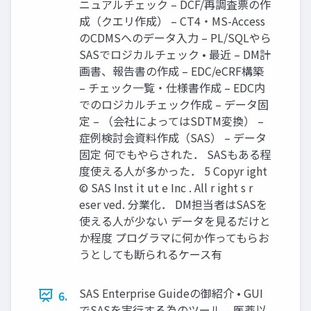
ニュアルチェック – DCF/再調査票の作
成（クエリ作成） – CT4・MS-Access
のCDMSへのデータ入力 – PL/SQLやら
SASでロジカルチェック • 最近 – DM計
画書、報告書の作成 – EDC/eCRF構築
– チェック一覧・仕様書作成 – EDC内
でのロジカルチェック作成 – データ固
定 – （会社によってはSDTM変換） –
症例検討会資料作成（SAS） – データ
固定 何でもやらされた． SASもある程
度使える人が多かった． 5 Copyr ight
© SAS Inst it ut e Inc . All r ight s r
eser ved. 分業化． DM担当者はSASを
使える人が少ない データを見るだけと
か程度 プログラマに何か作ってもらお
うとしても断られるケース有
SAS Enterprise Guideの御紹介 • GUI
6.
でSASを実行する為のツール – 医薬以