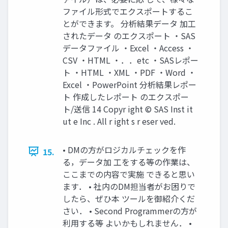
ファイル形式でエクスポートするこ
とができます。 分析結果データ 加工
されたデータ のエクスポート ・SAS
データファイル ・Excel ・Access ・
CSV ・HTML ・．．etc ・SASレポー
ト ・HTML ・XML ・PDF ・Word ・
Excel ・PowerPoint 分析結果レポー
ト 作成したレポート のエクスポー
ト/送信 14 Copyr ight © SAS Inst it
ut e Inc . All r ight s r eser ved.
• DMの方がロジカルチェックを作
15.
る，データ加 工をする等の作業は、
ここまでの内容で実施 できると思い
ます． • 社内のDM担当者がお困りで
したら、ぜひ本 ツールを御紹介くだ
さい． • Second Programmerの方が
利用する等 よいかもしれません． •