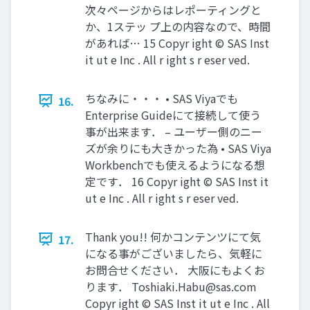
次々ページからはレポーティングと
か、1ステッ プ上の内容なので、時間
があれば… 15 Copyr ight © SAS Inst
it ut e Inc . All r ight s r eser ved.
ちなみに・・・ • SAS Viyaでも
16.
Enterprise Guideにて接続して使う
事が出来ます． – ユーザー側のニー
ズが余りにも大きかった為 • SAS Viya
Workbenchでも使えるようになる想
定です． 16 Copyr ight © SAS Inst it
ut e Inc . All r ight s r eser ved.
Thank you!! 何かコンテンツにて気
17.
になる事がございましたら、気軽に
お問合せください． 大阪にもよくお
ります．
Toshiaki.Habu@sas.com
Copyr ight © SAS Inst it ut e Inc . All