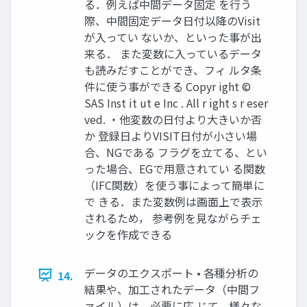
る．例えば中間データ固定 を行う
際、中間固定データ日付以降のVisit
が入ってい ないか、といった事が出
来る． また変数に入っているデータ
も読みだすことができ、フィ ルタ条
件に使う事ができる Copyr ight ©
SAS Inst it ut e Inc . All r ight s r eser
ved. ・他変数の日付より大きいか否
か 登録日よりVISIT日付が小さい場
合、NGである フラグを立てる、とい
った場合、EGで用意されてい る関数
（IFC関数）を使う事によって簡単に
で きる．また変数例は画面上で表示
されるため， 参考例を見ながらチェ
ックを作成できる
データのエクスポート • 各種分析の
14.
結果や、加工されたデータ（中間フ
ァイル）は、必要に応 じて、様々な