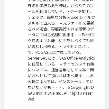
外の他業種のお客様は，かなりこのツ
ールを利用している． • データ加工、
チェック、簡単な分析をExcelレベルの
スキルで出来る． – 元ファイルを更新
された場合、再度実行すれば最新のデ
ータにて同じ処理が出来る． • Excelマ
クロのような難しい事をしなくても使
いまわし出来る． • ライセンスとし
て、PC SASには付属している．
Server SASには、SAS Office Analytics
に付属している． – ライセンスの有無
については、担当営業もしくは私に問
い合わせして頂ければ調べます． – お
客様によっては、インストールしてい
ないだけかも・・・． 6 Copyr ight ©
SAS Inst it ut e Inc . All r ight s r eser
ved.