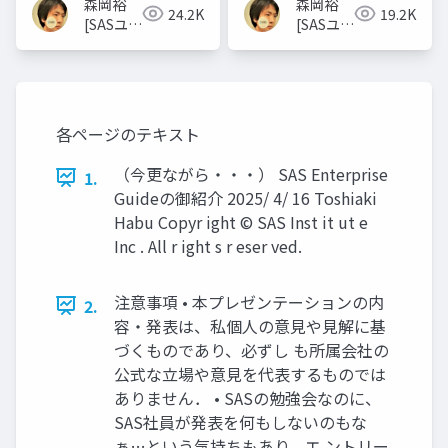
森岡裕
森岡裕
24.2K
19.2K
[SASユー
[SASユー
ザー総会
ザー総会
世話人]
世話人]
各ページのテキスト
（今更ながら・・・） SAS Enterprise
1.
Guideの御紹介 2025/ 4/ 16 Toshiaki
Habu Copyr ight © SAS Inst it ut e
Inc . All r ight s r eser ved.
注意事項 • 本プレゼンテーションの内
2.
容・発表は、私個人の意見や見解に基
づくものであり、必ずし も所属会社の
公式な立場や意見を代表するものでは
ありません． • SASの勉強会なのに、
SAS社員が発表を何もしないのもな
ぁ…という気持ちもあり、エ ントリー