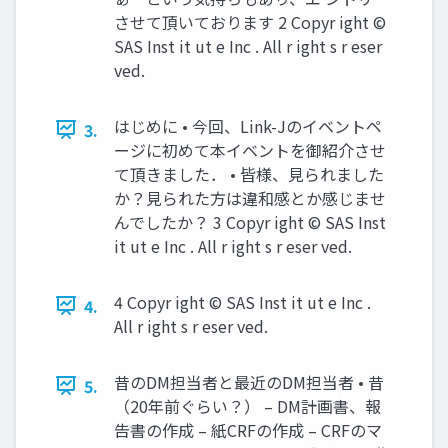
させて頂いております 2 Copyr ight ©
SAS Inst it ut e Inc . All r ight s r eser
ved.
はじめに • 今回、Link-Jのイベントペ
3.
ージに初めて本イベントを御紹介させ
て頂きました． • 皆様、見られました
か？見られた方は違和感とか感じませ
んでしたか？ 3 Copyr ight © SAS Inst
it ut e Inc . All r ight s r eser ved.
4 Copyr ight © SAS Inst it ut e Inc .
4.
All r ight s r eser ved.
昔のDM担当者と最近のDM担当者 • 昔
5.
（20年前ぐらい？） – DM計画書、報
告書の作成 – 紙CRFの作成 – CRFのマ