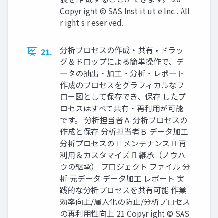
Copyr ight © SAS Inst it ut e Inc . All
r ight s r eser ved.
分析プロセスの作成・共有 • ドラッ
21.
グ＆ドロップによる簡単操作で、デ
ータの抽出・加工・分析・レポート
作成のプロセスをグラフィカルなフ
ロー図として保存でき、保存 したプ
ロセスはすべて共有・再利用が可能
です。 分析担当者Ａ 分析プロセスの
作成と保存 分析担当者Ｂ データ加工
分析プロセスの  メンテナンス  再
利用＆カスタマイズ  継承（ノウハ
ウの継承） プロジェクト ファイル 分
析 元データ データ加工 レポート 実
践的な分析プロセスを共有可能 作業
効率向上/属人化の防止/分析プロセス
の再利用性向上 21 Copyr ight © SAS