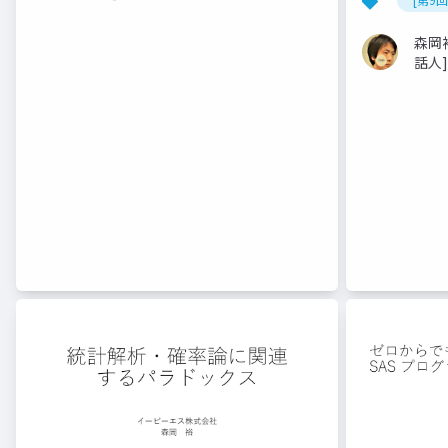
森岡
話人]