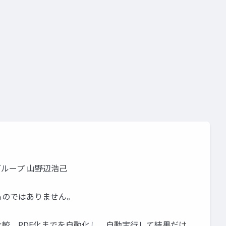
グループ 山野辺浩己
ものではありません。
比較、PDF化までを自動化し、自動実行して結果だけ