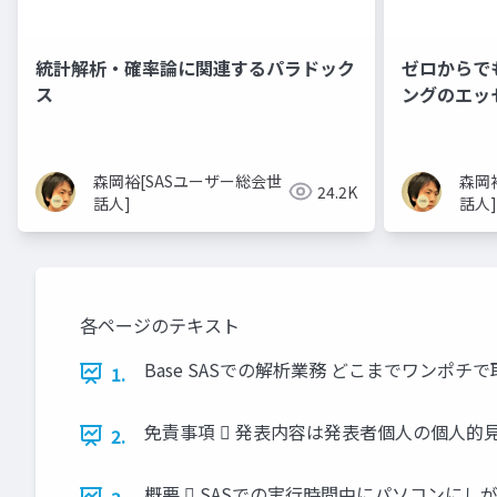
統計解析・確率論に関連するパラドック
ゼロからで
ス
ングのエッ
森岡裕[SASユーザー総会世
森岡
24.2K
話人]
話人]
各ページのテキスト
Base SASでの解析業務 どこまでワンポ
1.
免責事項  発表内容は発表者個人の個人的
2.
概要  SASでの実行時間中にパソコンに