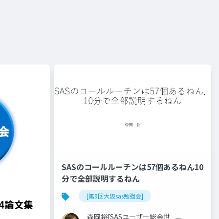
SASのコールルーチンは57個あるねん10
分で全部説明するねん
[第9回大阪sas勉強会]
森岡裕[SASユーザー総会世