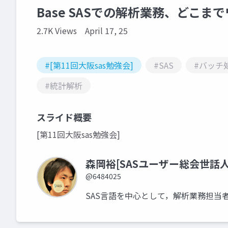
Base SASでの解析業務、どこ
2.7K Views
April 17, 25
#[第11回大阪sas勉強会]
#SAS
#バッチ
#統計解析
スライド概要
[第11回大阪sas勉強会]
森岡裕[SASユーザー総会世話人
@6484025
SAS言語を中心として，解析業務担当