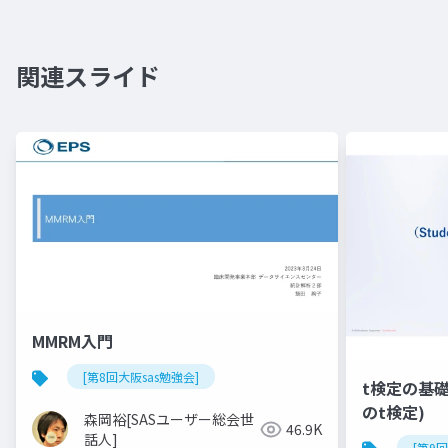
関連スライド
MMRM入門
[第8回大阪sas勉強会]
t検定の基礎(
のt検定)
森岡裕[SASユーザー総会世
46.9K
話人]
[第9