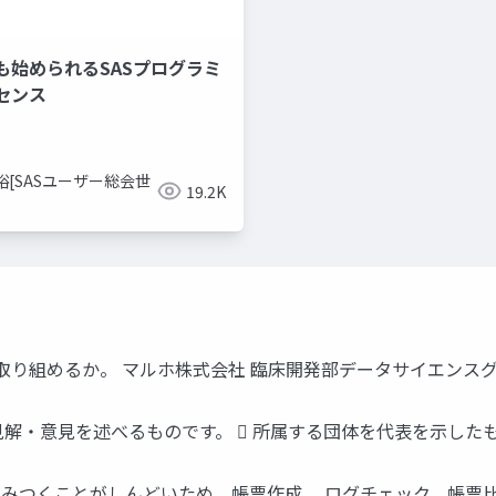
も始められるSASプログラミ
センス
裕[SASユーザー総会世
19.2K
チで取り組めるか。 マルホ株式会社 臨床開発部データサイエンス
見解・意見を述べるものです。  所属する団体を代表を示した
しがみつくことがしんどいため、帳票作成、 ログチェック、帳票