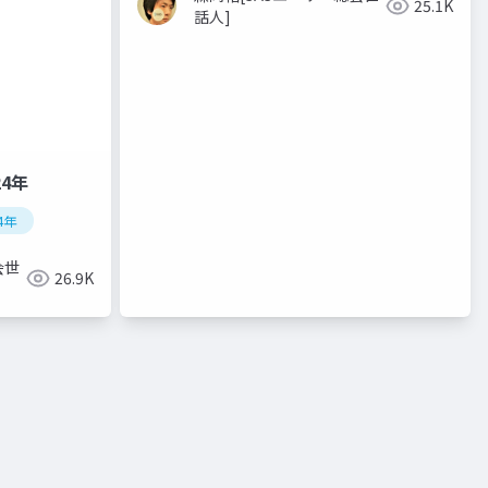
25.1K
話人]
24年
4年
会世
26.9K