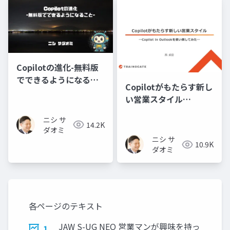
Copilotの進化-無料版
でできるようになるこ
Copilotがもたらす新し
と-
い営業スタイル
―Copilot in Outlook
ニシ サ
を使い倒してみた―
14.2K
ダオミ
ニシ サ
10.9K
ダオミ
各ページのテキスト
JAW S-UG NEO 営業マンが興味を持っ
1.